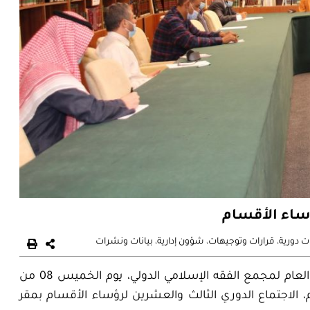
ؤساء الأقسام
ت دورية
،
قرارات وتوجيهات
،
شؤون إدارية
،
بيانات ونشرات
رأس معالي الأستاذ الدكتور قطب مصطفى سانو، الأمين العام لمجمع الفقه الإسلامي الدولي، يوم الخميس 08 من
هر ربيع الأول 1443ه‍ الموافق 14 من شهر أكتوبر 2021م، الاجتماع الدوري الثالث والعشرين لرؤساء الأقسام بمقر