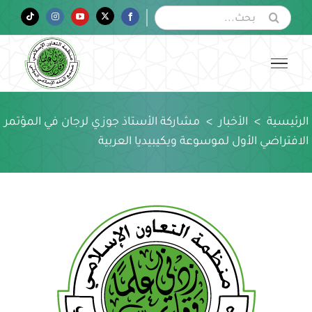
Ski
البحث
Tiktok
Instagram
YouTube
Twitter
Facebook
عن:
t
conten
الرئيسية
>
الأخبار
>
مشاركة الأستاذ جوزي لرجان في المؤتمر
الافتراضي الأول لموسوعة ويكيبيديا العربية