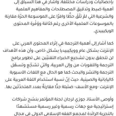
بإحصائيات ودراسات مختلفة، وأشار في هذا السياق إلى
أهمية ضبط وتدقيق المصطلحات والمفاهيم العلمية
والشرعية التي لمْ تلْقَ حظًّا وافرًا على الموسوعة الحرّة مقارنة
بالموسوعات العلمية الأخرى رغم كثافة ووَفْرة المحتوى
الويكيبيدي.
كما أشار إلى أهمية الترجمة في إثراء المحتوى العربي على
الإنترنت بشكل عام وويكيبيديا بشكل خاص، وأن هذه الأهداف
لن تتحقق بدون تشجيع الخبراء التقنيّين على تطوير برامج
الترجمة واللغويات من وإلى العربية، والتي تشجّع وتسهّل
الترجمة والنشر والبحث كما هو الحال مع اللغات الآسيوية
كاليابانية والصينية، حيث إنّ نسبة استخدام اللغة العربية على
الإنترنت -ومع الأسف- ضئيلة جدًّا مقارنةً بعدد المتحدّثين بها.
وأوصى الأستاذ جوزي لرجان لجنة المؤتمر بنسْج شراكات
إستراتيجية مع جهات رسمية وغير رسمية مستشهدًا
بالتجربة الرائدة لمجمع الفقه الإسلامي الدولي في مجال