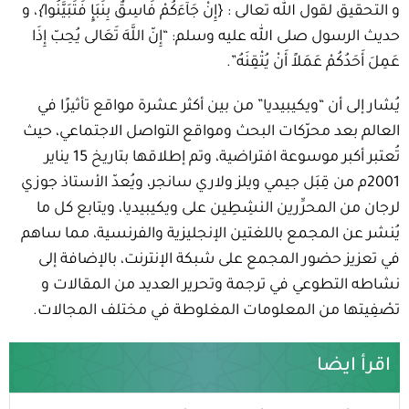
و التحقيق لقول الله تعالى : {إِنْ جَآءَكُمْ فَاسِقٌ بِنَبَإٍ فَتَبَيَّنُوا
}
، و
حديث الرسول صلى الله عليه وسلم: “إِنّ اللَّهَ تَعَالى يُحِبّ إِذَا
عَمِلَ أَحَدُكُمْ عَمَلاً أَنْ يُتْقِنَهُ”.
يُشار إلى أن “ويكيبيديا” من بين أكثر عشرة مواقع تأثيرًا في
العالم بعد محرّكات البحث ومواقع التواصل الاجتماعي، حيث
تُعتبر أكبر موسوعة افتراضية، وتم إطلاقها بتاريخ 15 يناير
2001م من قِبَل جيمي ويلز ولاري سانجر، ويُعدّ الأستاذ جوزي
لرجان من المحرِّرين النشِطِين على ويكيبيديا، ويتابع كل ما
يُنشر عن المجمع باللغتين الإنجليزية والفرنسية، مما ساهم
في تعزيز حضور المجمع على شبكة الإنترنت، بالإضافة إلى
نشاطه التطوعي في ترجمة وتحرير العديد من المقالات و
تصْفِيتها من المعلومات المغلوطة في مختلف المجالات.
اقرأ ايضا