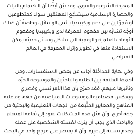
المعرفة الشرعية والفتوى، وقد بيّن أيضًا أن الاهتمام بالتراث
والحضارة الإسلامية سيشجّع المهتمّين سواء كمتطوعين
أو مُموّلين على دعم ويكيبيديا بشتى الوسائل، وخاصةً أن هناك
أوجُه تشابُه بين مفهوم المعرفة لدى ويكيبيديا ومفهوم
الأوقاف العلمية والرقمية التي تشكّل وسائل حديثة يمكن
الاستفادة منها في تطوير وإثراء المعرفة في العالم
الافتراضي.
وفي نهاية المداخَلة أجاب عن بعض الاستفسارات، ومن
أهمّها العلاقة بين الطلبة و الباحثين والموسوعة الحرّة
وتأثيرها عليهم، فقد صرّح بأن هذا الأمر نسبي وفطري
ويعكس مصداقية الموسوعات الافتراضية من جهة، وفاعلية
المناهج والمعايير المتَّبعة من الجهات التعليمية والبحثية من
جهة أخرى، وأن مثل هذه المشكلات تعود إلى ثقافة المتعلم
والباحث الذي يجب أن يترك لمْسته الشخصية على عمله
وعدم نسبته إلى غيره، وأن لا يقتصر على مَرجِع واحد في البحث