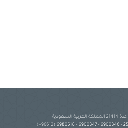
(96612+)
6980518
-
6900347
-
6900346
-