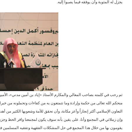
يجزل له المثوبة وأن يوفقه فيما يصبوا إليه.
ثم رحب في كلمته بصاحب المعالي والمكارم الأستاذ «إياد بن أمين مدني»، الأمين ا
منحكم الله تعالى من حكمة وإرادة وما تتمتعون به من كفاءات وتحملونه من خب
التعاون الإسلامي أكثر إنجازاً وأعز مكانة، وأن تحقق للأمة وشعوبها الكثير من أه
وإن زملائي في المجمع وأنا، على يقين بأنه سوف يكون لمجمعنا وافر الحظ وجزيل ا
يقومون بها من خلال هذا المجمع في حل المشكلات الفقهية وتفقيه المسلمين في د