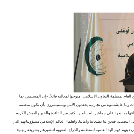
لعام لمنظمة التعاون الإسلامي، متوجها لمعاليه قائلاً: «إن المسلمين بما
رات وما عايشتموه من تجارب، يعقدون الأمل ويستبشرون بأن تكون منظمة
دافها بما يعود على جماهير المسلمين بكثير من الفائدة والخير والعيش الكريم.
لنصيب، فنحن لنا تطلعاتنا وآمالنا، ولعلماء العالم الإسلامي مسؤولياتهم التي
ينهم فهم اليد العلمية للمنظمة والذراع الفقهية لتبصيرهم بشريعة ربهم».