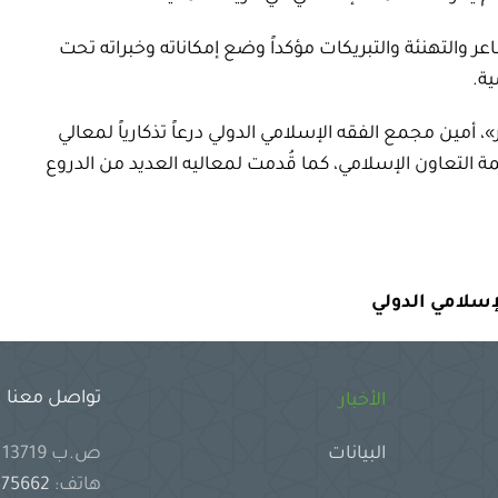
عر والتهنئة والتبريكات مؤكداً وضع إمكاناته وخبراته تحت
ة.
، أمين مجمع الفقه الإسلامي الدولي درعاً تذكارياً لمعالي
 التعاون الإسلامي، كما قُدمت لمعاليه العديد من الدروع
إسلامي الدولي
تواصل معنا
الأخبار
ص.ب 13719 جدة 21414 المملكة العربية السعودية
البيانات
هاتف:
2575662