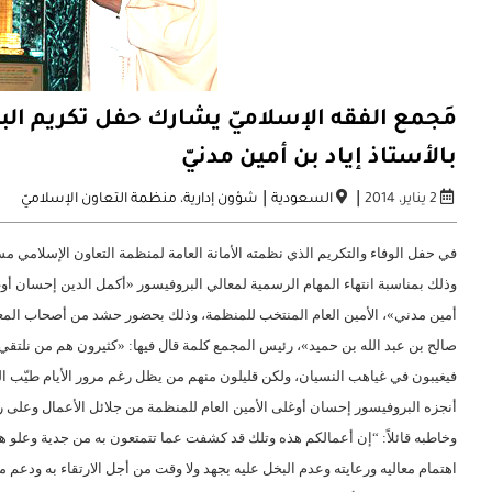
مَجمع الفقه الإسلاميّ يشارك حفل تكريم الب
بالأستاذ إياد بن أمين مدنيّ
|
|
2 يناير، 2014
السعودية
شؤون إدارية
،
منظمة التعاون الإسلاميّ
وذلك بمناسبة انتهاء المهام الرسمية لمعالي البروفيسور «أكمل الدين إحسان أوغلى
أمين مدني»، الأمين العام المنتخب للمنظمة، وذلك بحضور حشد من أصحاب المعال
صالح بن عبد الله بن حميد»، رئيس المجمع كلمة قال فيها: «كثيرون هم من نلتقي
فيغيبون في غياهب النسيان، ولكن قليلون منهم من يظل رغم مرور الأيام طيّب ا
أنجزه البروفيسور إحسان أوغلى الأمين العام للمنظمة من جلائل الأعمال وعلى 
وخاطبه قائلاً: “إن أعمالكم هذه وتلك قد كشفت عما تتمتعون به من جدية وعلو ه
اهتمام معاليه ورعايته وعدم البخل عليه بجهد ولا وقت من أجل الارتقاء به ودعم مك