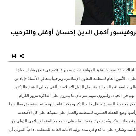
روفيسور أكمل الدين إحسان أوغلى والترحيب
في حفل الوفاء والتكريم الذي نظمته الأمانة العامة لمنظمة التعاون الإسلامي مساء الأحد 25 صفر 1435هـ الموافق 29 ديسمبر 2013م في فندق «بارك حياة»،
»، الأمين العام لمنظمة التعاون الإسلامي، وترحيباً بمعالي الأستاذ «إياد بن
ي والفضيلة والسعادة وقناصل الدول الإسلامية، ألقى معالي الشيخ «الدكتور
 بهم في الحياة، وكثيرون منهم سرعان ما يمرون على الذاكرة مرور الكرام
لذكر محفوظ السيرة ويظل خالد الذكر ويمكث عامر الود». ثم استعرض معاليه ما
رأسها وضع الخطة العشرية للمنظمة والعمل على تنفيذها على كل الأصعدة،
مة وصائب فكر وبُعد نظر”، منوها بما حظي به مجمع الفقه الإسلامي الدولي من
انته. وشكره على ما قدم في مدة توليه الأمانة العامة للمنظمة، داعياً المولى أن