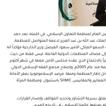
ين العام لمنظمة التعاون الإسلامي، في كلمته، بعد حمد
لملك عبد الله بن عبد العزيز لدعمه المتواصل للمنظمة،
لسمو الملكي الأمير سعود الفيصل وزير الخارجية مؤكداً أنه
 إلى مصاف المنظمات الدولية الفاعلة، ليس فقط من حيث
ياً بالاجتماع الذي عقده مجلس الأمن معها في شهر أكتوبر
الماضي، واستعرض ملامح التحول النوعي الذي تم في المنظمة منذ عام 2005م، وإصلاح مجمع الفقه الإسلامي الدولي
إطار المنظمة ومنها: مرصد الإسلاموفوبيا بمقر الأمانة
العامة، والهيئة الدائمة المستقلة لحقوق الإنسان، ومنظمة المعايير والمقاييس SIIMIC باستنبول، ومنظمة المرأة
علق بسرعة التشاور وتحديد المواقف وإصدار القرارات
 لم يعرفها عالمنا الإسلامي في تاريخه المديد.