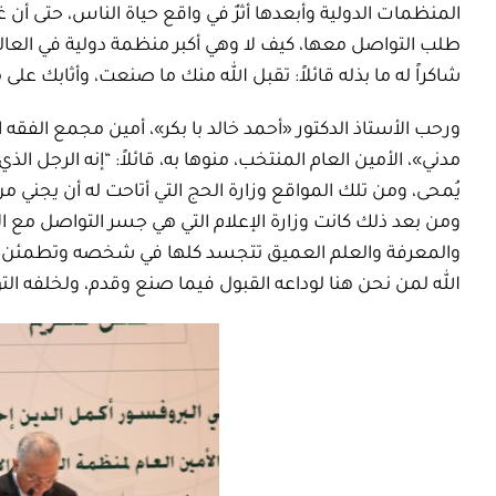
المنظمات الدولية وأبعدها أثرٌ في واقع حياة الناس، حتى أن غ
طلب التواصل معها، كيف لا وهي أكبر منظمة دولية في العالم
شاكراً له ما بذله قائلاً: تقبل الله منك ما صنعت، وأثابك على
ورحب الأستاذ الدكتور «أحمد خالد با بكر»، أمين مجمع الفقه ا
مدني»، الأمين العام المنتخب، منوها به، قائلاً: “إنه الرجل ا
يُمحى، ومن تلك المواقع وزارة الحج التي أتاحت له أن يجني 
ومن بعد ذلك كانت وزارة الإعلام التي هي جسر التواصل مع الأ
والمعرفة والعلم العميق تتجسد كلها في شخصه وتطمئن الج
الله لمن نحن هنا لوداعه القبول فيما صنع وقدم، ولخلفه الت