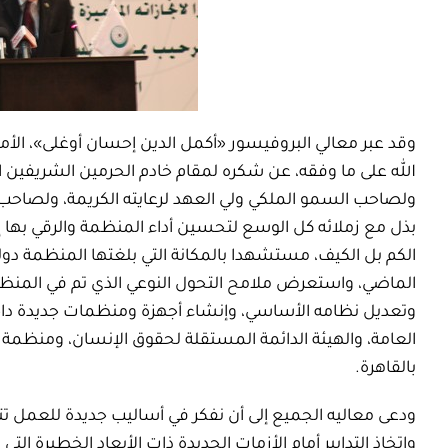
وقد عبر معالي البروفيسور «أكمل الدين إحسان أوغلى»، الأم
الله على ما وفقه، عن شكره لمقام خادم الحرمين الشريفين ا
ولصاحب السمو الملكي ولي العهد لرعايته الكريمة، ولصاحب ا
بذل مع زملائه كل الوسع لتحسين أداء المنظمة والرقي بها
الكم بل الكيف، مستشهدا بالمكانة التي بلغتها المنظمة دول
وتعديل نظامه الأساسي، وإنشاء أجهزة ومنظمات جديدة داخل 
بالقاهرة.
ودعى معاليه الجميع إلى أن نفكر في أساليب جديدة للعمل تت
واتخاذ التدابير أمام الأزمات الجديدة ذات الأبعاد الخطيرة التي