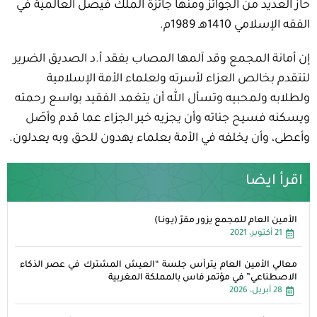
حاز العديد من الجوائز ومنها جائزة الملك فيصل العالمية في
الفقه الإسلامي 1410هـ 1989م.
إن أمانة المجمع وقد آلمها المصاب بفقد أ.د الصديق الضرير
لتتقدم بخالص العزاء لأسرته ولعلماء الأمة الإسلامية
ولطلابه ولمحبيه وتسأل الله أن يتغمد الفقيد بواسع رحمته
ويسكنه فسيح جناته وأن يجزيه خير الجزاء عما قدم وأصّل
وأعطى، وأن يخلفه في الأمة بعلماء يهدون للحق وبه يعدلون.
اقرأ ايضا
الأمين العام للمجمع يزور مقرّ (يـونـا)
21 أكتوبر، 2021
معالي الأمين العام يترأس جلسة “العيش المشترك في عصر الذكاء
الاصطناعي” في مؤتمر فاس بالمملكة المغربية
28 أبريل، 2026