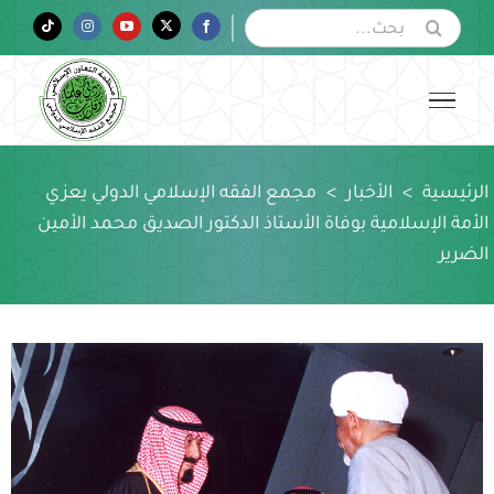
Ski
البحث
Tiktok
Instagram
YouTube
Twitter
Facebook
عن:
t
conten
الرئيسية
>
الأخبار
>
مجمع الفقه الإسلامي الدولي يعزي
الأمة الإسلامية بوفاة الأستاذ الدكتور الصديق محمد الأمين
الضرير