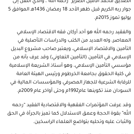
الصديق محمد الأمين الضرير “رحمه الله”، والذي انتقل إلى
جوار ربه الكريم قبل ظهر الأحد 18 رمضان 1436هـ الموافق 5
يوليو تموز 2015م.
والفقيد رحمه الله هو أحد أركان فقه الاقتصاد الإسلامي
المعاصر، وله العديد من الكتب والدراسات التأصلية في
التأمين والاقتصاد الإسلامي، ويعتبر صاحب مشروع البديل
الإسلامي في التأمين (التأمين التعاوني) وقد عرف بأنه من
مؤسسي التأمين الإسلامي، وهو أستاذ الشريعة الإسلامية
في كلية الحقوق بجامعة الخرطوم ورئيس الهيئة العامة
للرقابة الشرعية للجهاز المصرفي والمؤسسات المالية في
السودان منذ تكوينها عام1992م وحتى أواخر عام 2009م.
وقد عرفت المؤتمرات الفقهية والاقتصادية الفقيد “رحمه
الله” بقوة الحجة وعمق الاستدلال كما تميز بالجرأة في الحق
والثبات عليه وتحليه بتواضع العلماء الراسخين.