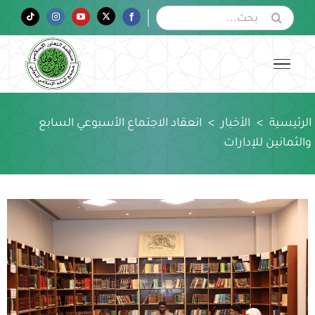
Ski
البحث
Tiktok
Instagram
YouTube
Twitter
Facebook
عن:
t
conten
الرئيسية
>
الأخبار
>
انعقاد الاجتماع الأسبوعي السابع
والثمانين للإدارات