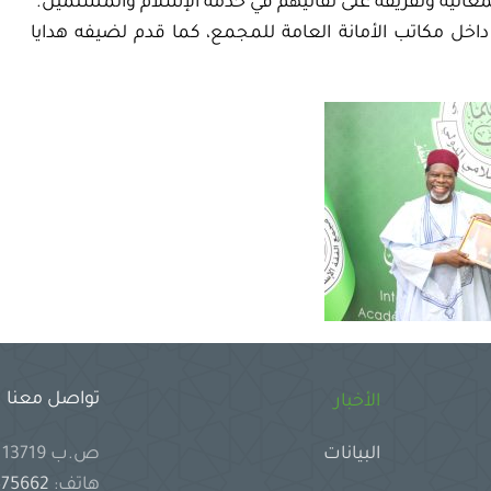
عاليه ولفريقه على تفانيهم في خدمة الإسلام والمسلمين.
 داخل مكاتب الأمانة العامة للمجمع، كما قدم لضيفه هدايا
تواصل معنا
الأخبار
ص.ب 13719 جدة 21414 المملكة العربية السعودية
البيانات
هاتف:
2575662