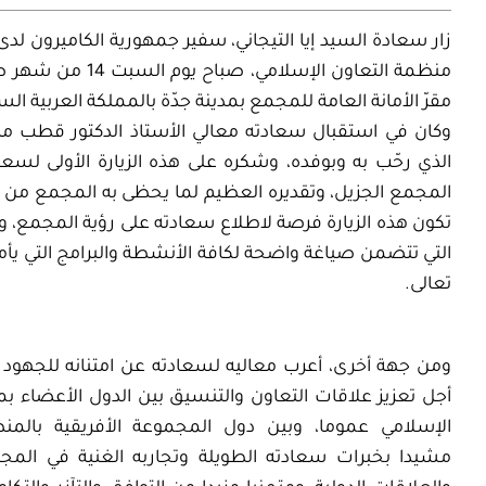
زار سعادة السيد إيا التيجاني، سفير جمهورية الكاميرون لدى
مقرّ الأمانة العامة للمجمع بمدينة جدّة بالمملكة العربية ال
وكان في استقبال سعادته معالي الأستاذ الدكتور قطب مص
الذي رحّب به وبوفده، وشكره على هذه الزيارة الأولى لسعا
المجمع الجزيل، وتقديره العظيم لما يحظى به المجمع من د
تكون هذه الزيارة فرصة لاطلاع سعادته على رؤية المجمع، و
التي تتضمن صياغة واضحة لكافة الأنشطة والبرامج التي يأم
تعالى.
ومن جهة أخرى، أعرب معاليه لسعادته عن امتنانه للجهود ا
أجل تعزيز علاقات التعاون والتنسيق بين الدول الأعضاء ب
الإسلامي عموما، وبين دول المجموعة الأفريقية بالم
مشيدا بخبرات سعادته الطويلة وتجاربه الغنية في المجا