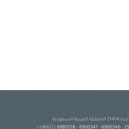
(96612+)
6980518
-
6900347
-
6900346
-