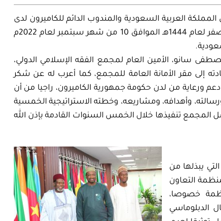
 المملكة العربية السعودية والمندوب الدائم للكاميرون لدى
منظمة التعاون الإسلامي، صباح يوم السبت 14 من شهر صفر لعام 1444هـ الموافق 10 من شهر سبتمبر لعام 2022م
سعودية.
طفى سانو، الأمين العام لمجمع الفقه الإسلامي الدولي،
دته إلى مقر الأمانة العامة للمجمع، كما أعرب له عن شكر
عم ورعاية من لدن حكومة جمهورية الكاميرون، راجيا من أن
رسالته، وأهدافه، ومشاريعه، وخطته الاستراتيجية الخمسية
ل المجمع تنفيذها خلال الخمس السنوات القادمة بإذن الله
لتي يبذلها من
منظمة التعاون
نظمة خصوصا،
ل الدبلوماسي