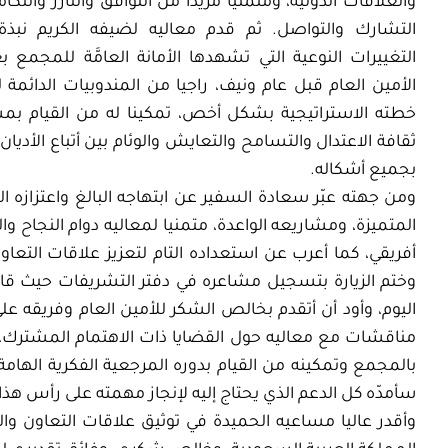
والعلاقات الدولية، ومتمنيا مزيدا من التوافق والتآزر والتكا
التشارك والتواصل. ثم قدم معاليه لضيفه الكريم نبذ
التغييرات النوعية التي تشهدها الأمانة العامَّة للمجمع ب
الأمين العام قبل عام ونيف، راجيا من المندوبيات الدائ
خطته الاستراتيجية بشكل أخص، تمكينا له من القيام بمس
ثقافة الاعتدال والتسامح والتعايش والوئام بين أتباع الأدي
بجميع أشكاله.
ومن جهته عبّر سعادة السفير عن ابتهاجه البالغ واعتزازه ا
المتميزة، ومشاريعه الواعدة، متمنيا لمعاليه دوام النجاح و
أفريقي، كما أعرب عن استعداده التام لتعزيز علاقات التع
وختم الزيارة بتسجيل مشاعره في دفتر التشريفات حيث قال:
اليوم، وأود أن أتقدم بخالص الشكر للأمين العام وفريقه على 
مناقشات مع معاليه حول القضايا ذات الاهتمام المشترك، وأنا
بالمجمع وتمكينه من القيام بدوره المرجعية الفكرية الهامة
سأمدّه كل الدعم الذي يحتاج إليه لإنجاز مهمته على رأس هذا 
وأقدر عاليا مساعيه الحميدة في توثيق علاقات التعاون و