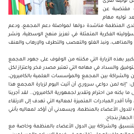
مل توثيقا لعرى
ة مقتضبة عن
عد توليه مهام
مة لدى المنظمة مناشدة دولها لمواصلة دعم المجمع، ودعم
ؤوليته الفكرية المتمثلة في تعزيز منهج الوسطية، ونشر
ان والمذاهب، ونبذ الغلو والتعصب والتطرف والإرهاب والعنف
لكبير بهذه الزيارة التي مكنته من الوقوف على جهود المجمع
التوفيق والسداد في مهامه التي تعتبر مصدر فخر واعتزاز لكل
اون والشراكة بين المجمع والمؤسسات العلمية بالكاميرون،
 “إنه لمن دواعي سروري أن أتيت اليوم لزيارة المجمع هذا
ما يكنه من احترام وتقدير لجمهورية الكاميرون.. لقد أجرينا
 أقدر المبادرات المتميزة لمعاليه التي تهدف إلى الارتقاء
 للدول الأعضاء بالمنظمة، ويسعدني أن أؤكد لمعاليه بأنني
الجهاز بنجاح.
التنسيق والشراكة بين الدول الأعضاء بالمنظمة وخاصة مع