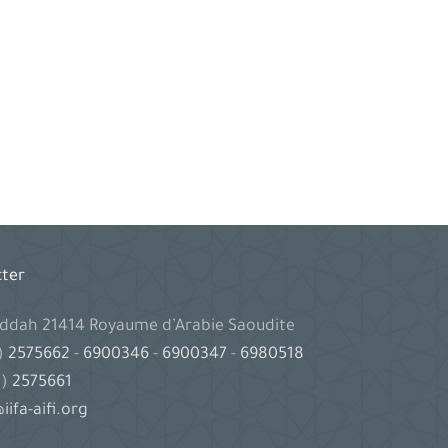
cter
Jeddah 21414 Royaume d’Arabie Saoudite
2)
2575662
-
6900346
-
6900347
-
6980518
2)
2575661
iifa-aifi.org