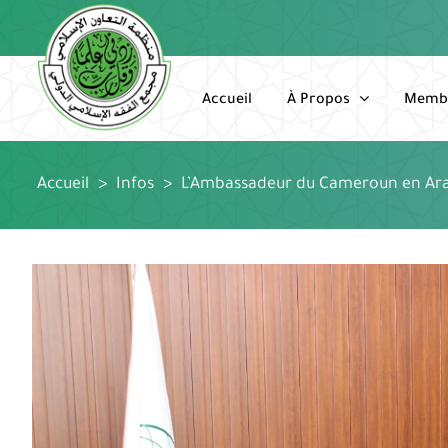
Passer
au
contenu
Accueil
À Propos
Memb
Accueil
>
Infos
>
L’Ambassadeur du Cameroun en Arabi