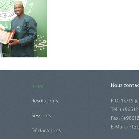
Nous conta
Infos
P.O: 13719 
Résolutions
Tel: (+9661
Sessions
Fax: (+9661
E-Mail:
info@
Déclarations