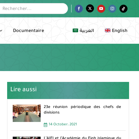
her:
Facebook
Twitter
YouTube
Instagram
Tiktok
Documentaire
العربية
English
Lire aussi
23e réunion périodique des chefs de
divisions
14 October، 2021
L’AIFI et l’Académie du Fiqh islamique du