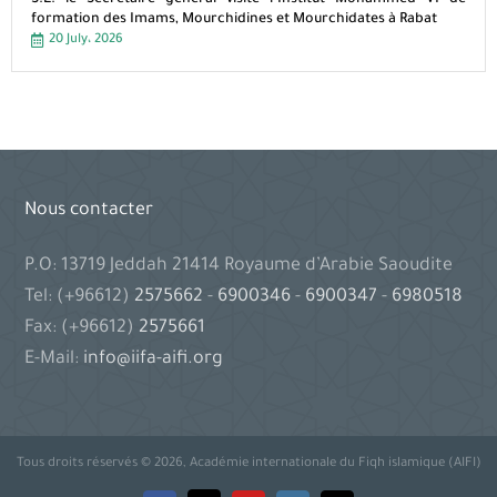
S.E. le Secrétaire général visite l’Institut Mohammed VI de
formation des Imams, Mourchidines et Mourchidates à Rabat
20 July، 2026
Nous contacter
P.O: 13719 Jeddah 21414 Royaume d’Arabie Saoudite
Tel: (+96612)
2575662
-
6900346
-
6900347
-
6980518
Fax: (+96612)
2575661
E-Mail:
info@iifa-aifi.org
Tous droits réservés © 2026, Académie internationale du Fiqh islamique (AIFI)