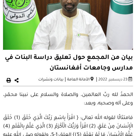
بيان من المجمع حول تعليق دراسة البنات في
مدارس وجامعات أفغانستان
|
|
23 ديسمبر، 2022
الأمانة العامة
بيانات ونشرات
الحمدُ لله ربِّ العالمين، والصلاة والسلام على نبينا محمّدٍ،
وعلى آله وصحبه، وبعد:
فامتثالًا لقوله الله تعالى: { اقْرَأْ بِاسْمِ رَبِّكَ الَّذِي خَلَقَ (1) خَلَقَ
الْإِنْسَانَ مِنْ عَلَقٍ (2) اقْرَأْ وَرَبُّكَ الْأَكْرَمُ (3) الَّذِي عَلَّمَ بِالْقَلَمِ (4)
عَلَّمَ الْإِنْسَانَ مَا لَمْ يَعْلَمْ (5)} العلق:1-5، ولقوله صلى الله عليه