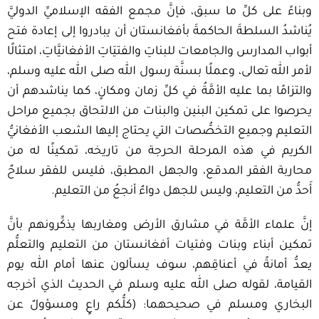
وبناءً على كلِّ ما سبق، فإنَّ مجمع الفقه الإسلاميِّ الدوليَّ
يُناشدُ السلطةَ الحاكمةَ بأفغانستان أن يبادروا إلى إعادة فتح
أبواب المدارس والجامعات للبناتِ والفتيَاتِ الأفغانيَّاتِ، امتثالًا
لأمر الله تعالى، وعملًا بسنَّة رسول الله صلى الله عليه وسلم،
والتزامًا بما عليه الأمَّةُ في كلِّ زمان ومكانٍ، كما يناشدهم أن
يحرصوا على تمكين البنين والبنات من الالتحاق بجميع مراحل
التعليم وجميع التخصُّصات التي يحتاج إليها الشعب الأفغانيُّ
الكريم في هذه المرحلة الحرجة من تاريخه، تمكينًا له من
محاربة الفقر المدقع، والجهل المطبق، فليس للفقر سلاحٌ
أَحدُّ من التعليم، وليس للجهل دواءٌ أنجعُ من التعليم.
إنَّ علماء الأمَّة في مشارق الأرض ومغاربها يذكِّرونهم بأنَّ
تمكين أبناء وبنات وفتيات أفغانستان من التعليم والتعلُّم
يعدُّ أمانةً في أعناقِهم، سوف يسألون عنها أمام الله يوم
القيامة، لقوله صلى الله عليه وسلم في الحديث الذي أخرجه
البخاري ومسلم في صحيحهما: (كلُّكم راعٍ ومسؤولٌ عن