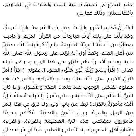
حكم الشرع في تعليق دراسة البنات والفتيات في المدارس
بأفغانستان، وذلك كما يلي:
أولاً: إنَّ تعليم الذكور والإناث يعتبر في الشريعة واجبًا شرعيًّا،
وقد دلَّت على ذلك آياتٌ مباركاتٌ من القرآن الكريم، وأحاديث
صِحَاحٌ من السنَّة النبويَّة الشريفة، ولم يُذكر فيه خلافٌ معتبرٌ
بين أهل العلم، وتعدُّ أول آية نزلت على رسول الله صلى الله
عليه وسلم آكد وأعظم دليل على هذا الوجوب، وهي قوله
تعالى: { اقْرَأْ بِاسْمِ رَبِّكَ الَّذِي خَلَقَ} العلق: 1، فقوله: { اقْرَأْ } أمرٌ
للنبيِّ الكريم صلى الله عليه وسلم بالقراءة، والأمر كما هو
معلوم يقتضي الوجوب عند علماء الفقه والأصول، وإذا كان
النبيُّ الأعظم صلى الله عليه وسلم مأمورًا بالقراءة أصالةً، فإنَّ
أمَّته مأمورةٌ بالقراءة تبعًا من بابٍ أولى، ولا فرق في هذا الأمر
بين الرجل والمرأة، وبين الصَّبيِّ والصبيَّة، فكلُّهم جميعًا
مأمورون بمقتضى هذه الآية العظيمة بالقراءة، والقراءة
باتفاق أهل العلم يراد به التعلم والتعليم. كما أنَّ قوله صلى