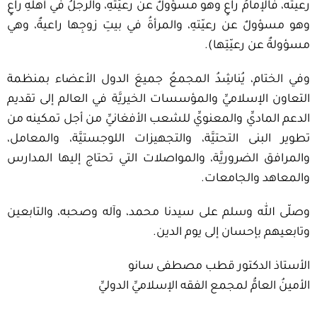
رعيته، فالإمامُ راعٍ وهو مسؤولٌ عن رعيّتهِ، والرجلُ في أهلهِ راعٍ
وهو مسؤولٌ عن رعيّتهِ، والمرأةُ في بيتِ زوجِها راعيةٌ، وهي
مسؤولةٌ عن رعيّتِها).
وفي الختام، يُناشِدُ المجمعُ جميعَ الدول الأعضاء بمنظمة
التعاون الإسلاميِّ والمؤسسات الخيريَّة في العالم إلى تقديم
الدعم الماديِّ والمعنويِّ للشعب الأفغانيِّ من أجل تمكينه من
تطوير البنى التحتيَّة، والتجهيزات اللوجستيَّة، والمعامل،
والمرافق الضروريَّة، والمواصلات التي تحتاج إليها المدارس
والمعاهد والجامعات.
وصلّى الله وسلم على سيدنا محمد، وآله وصحبه، والتابعين
وتابعيهم بإحسان إلى يوم الدين.
الأستاذ الدكتور قطب مصطفى سانو
الأمينُ العامُّ لمجمع الفقه الإسلاميِّ الدوليِّ