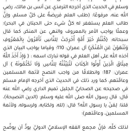
وسلم في الحديث الذي أخرجه الترمذي عن أنس بن مالك، رضي
الله عنه، مرفوعًا: (طلب العلم فريضةٌ على كلِّ مسلم، وإنَّ
طالب العلم يستغفر له كلُّ شيء حتى الحيتان في البحر)؛
وعملًا بواجب الأمر بالمعروف والنهي عن المنكر، كما قال
سبحانه: {كُنْتُمْ خَيْرَ أُمَّةٍ أُخْرِجَتْ لِلنَّاسِ تَأْمُرُونَ بِالْمَعْرُوفِ
وَتَنْهَوْنَ عَنِ الْمُنْكَرِ} آل عمران: 110؛ وقياما بواجب البيان الذي
أخذه الله على أهل العلم في قوله تبارك اسمه : { وَإِذْ أَخَذَ اللَّهُ
مِيثَاقَ الَّذِينَ أُوتُوا الْكِتَابَ لَتُبَيِّنُنَّهُ لِلنَّاسِ وَلَا تَكْتُمُونَهُ } آل
عمران: 187؛ وانطلاقًا من واجب النصح لأئمة المسلمين
وعامَّتهم، كما ورد ذلك في الحديث الذي أخرجه الإمام مسلم
في صحيحه عن الصحابيِّ الجليل تميم الداري رضي الله عنه
قال: قال رسول الله صلى الله عليه وسلم: (الدين النصيحة)،
قلنا: لِمَنْ يا رسول الله؟ قال: (لله، ولكتابه، ولرسوله، ولأئمة
المسلمين، وعامَّتهم)؛
لذلك كلِّه، فإنَّ مجمع الفقه الإسلاميِّ الدوليَّ يودُّ أن يوضِّح