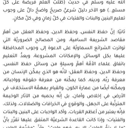
الله عليه وسلم في حديث (طَلَبُ العلم فريضةٌ على كلِّ
مسلمٍ..) هو الآخر دليلٌ شرعيٌّ صريحٌ واضحٌ دالٌّ على وجوب
تعليم البنين والبنات والفتيات في كلِّ زمانٍ وفي كلِّ مكانٍ.
ثانيًا: إنَّ حفظ النفس، وحفظ الدين، وحفظ العقل من أهمّ
مقاصد الشريعة السامية، ومن المصالح الضروريَّة التي
تواترت الشرائع السماويَّة على الدعوة إلى وجوب المحافظة
عليها بكل الوسائل والإمكانات المشروعة، ويعدُّ التعليم
باتفاق علماء الأمَّة أهمَّ وسيلةٍ من وسائل حفظ النفس،
وحفظ الدين، وحفظ العقل؛ لأنَّه هو الذي يمكِّن الإنسان من
معرفة ربِّه، ودينه، كما يمكِّنه من معرفة حقوقه وواجباته،
ويمكِّنه أيضًا من عمارة الكون، والقيام بمهمَّة الاستخلاف في
الأرض في إخلاص وأمان، بل إنَّه يحميه من الآثار الوخيمة
المترتَّبة على الجهل، والوقوع في الخرافات والضلالات، ولذلك،
فإنَّه يعتبر من أعظم القربات، وآكد الواجبات على البنين والبنات
والفتيات؛ وإذا كانت القاعدة الشرعيَّة المتفق عليها تقرِّر بأنَّ