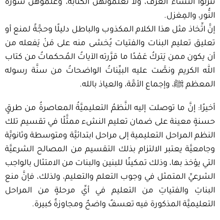
تنزلوا النساء الغُرَف، ولا تعلِّمونهنَّ الكتابة، وعلِّموهن سورة
النُّور، والمِغزل.
إنَّ اتِّخاذ مثل هذا الكلام المكذوب والباطل دليلًا وحجَّةً لمنع أو
تعليق تعليم البنات والفتيات يُخشى منه على مَنْ يَفعله من
أن يكون ممن يَتركُ عَمْدًا ما قرَّرته الآياتُ المُحكماتُ من كتاب
الله الكريم ونصَّت عليه البيِّناتُ الواضحاتُ من سنَّة رسوله
المعظم ﷺ، وإجماع الأمَّة، والعياذ بالله.
أخيرًا: إنَّ ما توصلت إليه النَّظمُ التعليميَّةُ المعاصرةُ من طرقٍ
حسنةٍ معينة على ضمان تعليم النشء ممثَّلًا في تقسيم تلك
النظم المراحل التعليمية إلى مراحل ابتدائيَّة ومتوسطة وثانويَّة
وجامعيَّة يعتبر الالتزام بذلك التقسيم من المصالح الشرعيَّة
التي يؤخذ بها، وذلك تمكينًا للبنين والبنات من الامتثال بالواجب
الشرعيِّ المتمثل في وجوب التعلم والتعليم، ولذلك، فإنَّ منع
البناتِ والفتياتِ من التعليم في أيِّ مرحلةٍ من المراحل
التعليميَّة المذكورة فيه تعسفٌ واضحٌ ومجاوزةٌ كبيرة.