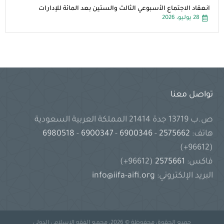
انعقاد الاجتماع الأسبوعي الثالث والستين بعد المائة للإدارات
28 يوليو، 2026
تواصل معنا
ص.ب 13719 جدة 21414 المملكة العربية السعودية
هاتف:
2575662
-
6900346
-
6900347
-
6980518
(96612+)
فاكس:
2575661
(96612+)
البريد الإلكتروني:
info@iifa-aifi.org
جميع الحقوق محفوظة © 2026، مجمع الفقه الإسلامي الدولي