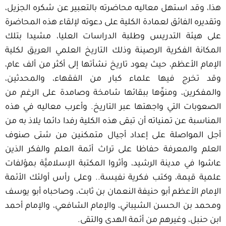
هذا، وقد استهل معاليه محاضرته بالتعبير عن شكره الجزيل،
وتقديره الفائق لعمادة الكلية على دعوته لإلقاء هذه المحاضرة
على هيئة التدريس وطلبة الدراسات العليا، مشيدا بتلك
المكانة الفكرية الرصينة وذلك التاريخ العلمي العريق لكلية
الإمام الأعظم، حيث يعود تاريخ نشأتها إلى أكثر من ألف عام،
وقد تخرج فيها علماء كبار من الفقهاء، والمحدثين،
والمفكرين، ومنوِّها ببقائها شامخة وصامدة على الرغم من
الصعوبات التي واجهتها عبر التاريخ. وأعرب معاليه في هذه
المناسبة عن تمنياته أن تبقى هذه الكلية رفدا دائما يلاذ به من
أجل المواصلة على إعداد أجيال متمكنين من شتى صنوف
العلم والمعرفة حفاظا على تراث أئمة العلم والفكر الذين
عاشوا في مدينة الرشيد، وأثروا المكتبة الإسلاميَّة بمؤلفات
علمية قيمة، وكتب فكرية نفيسة.. وعلى رأس أولئك الأئمة
الإمام الأعظم أبو حنيفة النعمان بن ثابت، وصاحباه أبو يوسف
ومحمد بن الحسن الشيباني، والإمام الشافعي، والإمام أحمد
ابن حنبل، وغيرهم من أئمة الهدى والتقى.