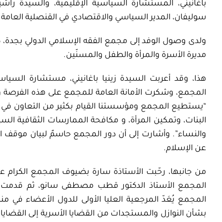
باغانيني، المستشارة السياسية الإقليمية، والسيدة را
سوليفان، المدير السياسي والاقتصادي في القنصلية العامة ل
ولدى وصول الوفد إلى مجمع الفقه الإسلامي الدولي بجدة، 
مديرة الأسرة والمرأة والطفل والمسنّين.
هذا، وقد أعربت السيدة زينيا باغانيني، مستشارة السياسا
المجمع، وشكرت الأمانة العامة للمجمع على هذه الفرصة وكر
“يستطيع المجمع ومؤسستنا القيام بكثير من التعاون في ا
البنات، وتمكين المرأة، و مكافحة الممارسات الثقافية السيئ
والنساء”. وأشارت إلى أن دور المجمع حاسمٌ لبيان موقف 
عن الإسلام.
من جانبها، رحّبت الأستاذة سارة بضيوف المجمع الكرام على 
المجمع الأستاذ الدكتور قطب مصطفى سانو، ثم قدمت للو
المجمع يُعَدّ المرجعية العليا الأولى للدول الأعضاء في 
بشأن النوازل والمستجدات من القضايا الأسرية إلى القضايا ال