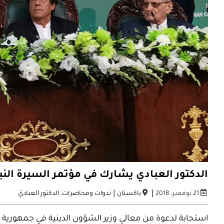
الدكتور العبادي يشارك في مؤتمر السيرة النب
|
|
21 نوفمبر، 2018
باكستان
ندوات ومحاضرات
،
الدكتور العباديّ
استجابة لدعوة من معالي وزير الشؤون الدينية في جمهورية با