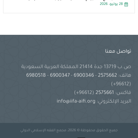
28 يوليو، 2026
تواصل معنا
ص.ب 13719 جدة 21414 المملكة العربية السعودية
هاتف:
2575662
-
6900346
-
6900347
-
6980518
(96612+)
فاكس:
2575661
(96612+)
البريد الإلكتروني:
info@iifa-aifi.org
جميع الحقوق محفوظة © 2026، مجمع الفقه الإسلامي الدولي