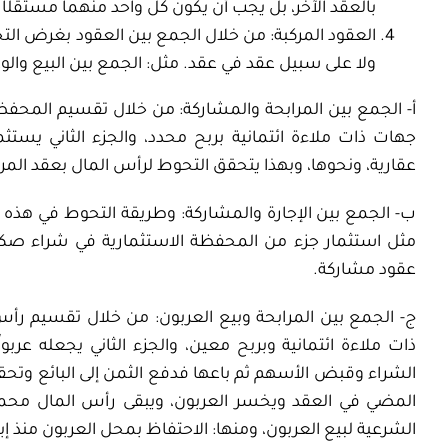
بالعقد الآخر، بل يجب أن يكون كل واحد منهما مستقلًا 
العقود المركبة: من خلال الجمع بين العقود بغرض ال
ولا على سبيل عقد في عقد. مثل: الجمع بين البيع والوعد
أ- الجمع بين المرابحة والمشاركة: من خلال تقسيم المحفظ
جهات ذات ملاءة ائتمانية بربح محدد، والجزء الثاني يس
عقارية، ونحوها، وبهذا يتحقق التحوط لرأس المال بعقد المراب
ب- الجمع بين الإجارة والمشاركة: وطريقة التحوط في هذه الأ
مثل استثمار جزء من المحفظة الاستثمارية في شراء صكو
عقود مشاركة.
ج- الجمع بين المرابحة وبيع العربون: من خلال تقسيم رأس
ذات ملاءة ائتمانية وبربح معين، والجزء الثاني يجعله عر
الشراء وقبض الأسهم ثم باعها فدفع الثمن إلى البائع وتحق
المضي في العقد ويخسر العربون، ويبقى رأس المال محميا
الشرعية لبيع العربون، ومنها: الاحتفاظ بمحل العربون منذ إبر