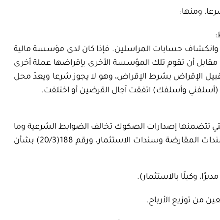
عا، ومنها:
:
وانكشاف حسابات المراسلين. فإذا كان لدى مؤسسة مالية
ابل أن تقوم تلك المؤسسة الأخرى بإقراضها عملة أخرى
بيل الإقراض بشرط الإقراض، وهو لا يجوز شرعا ويعدّ محل
 (أسلفني وأسلفك) اتفقت آجال القرضين أو اختلفت.
تي تتضمنها إصدارات الصكوك تخالف الضوابط الشرعية وما
أكد عليه قرارا المجمع رقم: 30(4/5) 1988م، بشأن سندات المقارضة وسندات الاستثمار، ورقم 188(20/3) بشأن