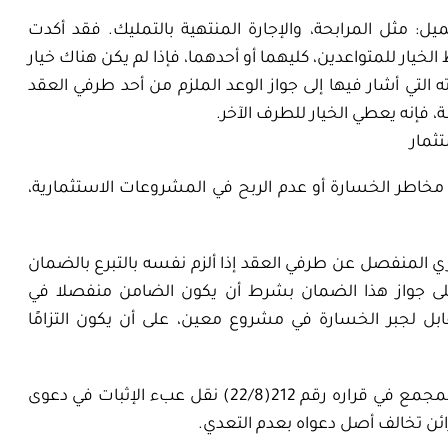
: مثل المرابحة، والإجارة المنتهية بالتمليك. فقد أكدت
يار للمتواعدين، كليهما أو أحدهما، فإذا لم يكن هناك خيار
ته التي أشار فيها إلى جواز الوعد الملزم من أحد طرفي العقد
 فإنه يعطي الخيار للطرف الآخر.
ثمار
اطر الخسارة أو عدم الربح في المشروعات الاستثمارية،
ري المنفصل عن طرفي العقد إذا ألزم نفسه بالتبرع بالضمان
وع معين. وقد أكد قرار المجمع رقم 30(4/5) على جواز هذا الضمان بشرط أن يكون الضامن منفصلا في
بل لجبر الخسارة في مشروع معين، على أن يكون التزامًا
(2)- تحميل المضارب عبء إثبات دعوى الخسارة: وقد أقر المجمع في قراره رقم 212(22/8) نقل عبء الإثبات في دعوى
ائن تخالف أصل دعواه بعدم التعدي.