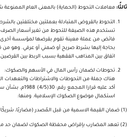
ثالثًا:
معاملات التحوط (الحماية) بالمعنى العام الممنوعة شر
التحوط بالقروض المتبادلة بعملتين مختلفتين بالشرط
تستخدم هذه الصيغة للتحوط من تغير أسعار الصرف 
فائض من عملة معينة تقوم بقرضها لمؤسسة أخرى مق
بحاجة إليها بشرط صريح أو ضمني أو عرفي. وهو من ق
اتفاق بين المذاهب الفقهية بسبب الربط بين القرضين
تحوطات لضمان رأس المال في الأسهم والصكوك:
هناك جملة من التحوطات والاشتراطات والتعهدات ال
استكمال موضوع الصكوك الإسلامية. ومنها:
(1) ضمان القيمة الاسمية من قبل المُصدر (مضاربًا، شريكًا مديرًا، وكيلًا بالاستثمار).
(2) تعهد المضارب بإقراض محفظة الصكوك لضمان حد معين من توزيع الأرباح.