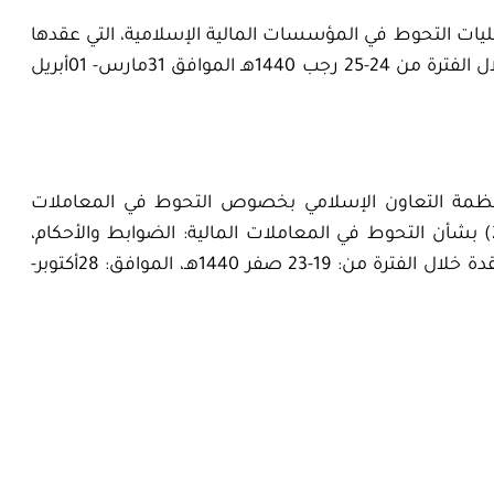
ليات التحوط في المؤسسات المالية الإسلامية، التي عقدها
المجمع بجدة بالتعاون مع وقف اقرأ للإنماء والتشغيل خلال الفترة من 24-25 رجب 1440هـ الموافق 31مارس- 01أبريل
 لمنظمة التعاون الإسلامي بخصوص التحوط في المعاملات
المالية. وعلى وجه الخصوص قرار المجمع رقم: 224(23/8) بشأن التحوط في المعاملات المالية: الضوابط والأحكام،
الصادر في الدورة الثالثة والعشرين بالمدينة المنورة، المنعقدة خلال الفترة من: 19-23 صفر 1440هـ، الموافق: 28أكتوبر-