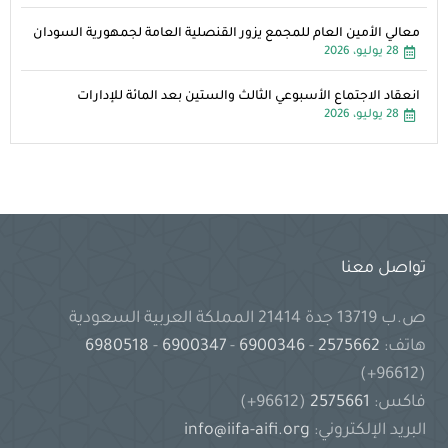
معالي الأمين العام للمجمع يزور القنصلية العامة لجمهورية السودان
28 يوليو، 2026
انعقاد الاجتماع الأسبوعي الثالث والستين بعد المائة للإدارات
28 يوليو، 2026
تواصل معنا
ص.ب 13719 جدة 21414 المملكة العربية السعودية
هاتف:
2575662
-
6900346
-
6900347
-
6980518
(96612+)
فاكس:
2575661
(96612+)
البريد الإلكتروني:
info@iifa-aifi.org