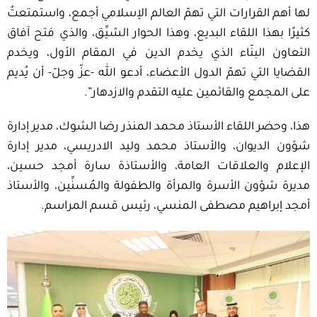
لها أهم القرارات التي تهمّ العالم الإسلامي أجمع، واستمتعتُ
كثيرًا بهذا اللقاء البديع، وهذا الحوار الشيِّق، والذي فتح آفاق
التعاون البنّاء الذي يخدم الدين في المقام الأول، ويخدم
القضايا التي تهمّ الدول الأعضاء، أدعو الله -عزّ وجلّ- أن يُديم
على المجمع والقائمين عليه التقدم والازدهار”.
هذا، وحضر اللقاء الأستاذ محمد المنذر رضا الشوك، مدير إدارة
شؤون الديوان، والأستاذ محمد وليد الادريسي، مدير إدارة
الإعلام والعلاقات العامة، والأستاذة سارة أمجد حسين،
مديرة شؤون الأسرة والمرأة والطفولة والمُسنِّين، والأستاذ
أمجد إبراهيم مصطفى المنسي، رئيس قسم المراسم.