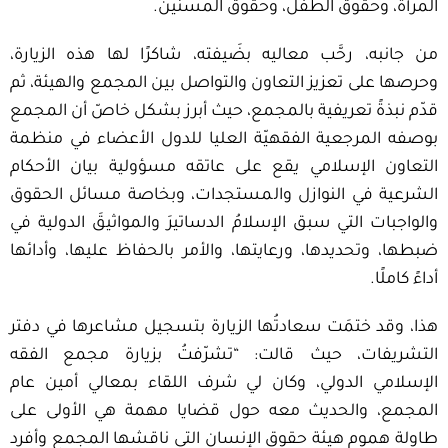
المرأة، وحقوق الطفل، وحقوق المسنّين.
من جانبه، رحَّب معاليه بضَيفته، شاكرًا لها هذه الزيارة،
وحرصها على تعزيز التعاون والتواصل بين المجمع والهيئة، ثم
قدّم نبذةً تعريفية بالمجمع، حيث أبرز بشكل خاصّ أن المجمع
بوصفه المرجعية الفقهيّة العليا للدول الأعضاء في منظمة
التعاون الإسلامي يقع على عاتقه مسؤولية بيان الأحكام
الشرعية في النوازل والمستجدات، وبخاصة مسائل الحقوق
والواجبات التي سبق الإسلامُ الدساتيرَ والمواثيقَ الدولية في
ضبطها، وتحديدها، ورعايتها، والأمر بالحفاظ عليها، وأدائها
أداءً كاملًا.
هذا، وقد ختمَت سعادتُها الزيارة بتسجيل مشاعرها في دفتر
التشريفات، حيث قالت: “تشرّفتُ بزيارة مجمع الفقه
الإسلامي الدولي، وكان لي شرف اللقاء بمعالي أمين عام
المجمع، والحديث معه حول قضايا مهمة هي الأولى على
طاولة هموم هيئة حقوق الإنسان التي ناقشها المجمع وأفرد