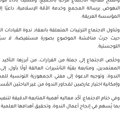
وافتتح معاليه الاجتماع
مرحّبًا بالجميع
، ومُشيدًا بأداء 
النهوض برسالة المجمع وخدمة الأمّة الإسلامية، داعيًا 
المؤسسة العريقة
.
وتناول الاجتماع الترتيبات المتعلقة بانعقاد ندوة القيادات
حيث جرتْ مناقشة الموضوع بصورة مستفيضة، لا سيّما م
اللوجستية
.
وخلَص الاجتماع إلى جملة من القرارات، من أبرزها: التأكيد 
المعتمدين، ومتابعة بقيّة التأشيرات العالقة أولًا بأول، 
الندوة، وتوجيه الدعوة إلى مفتي الجمهورية التونسية لل
وإمكانية اختيار عارضين لمَحاور الندوة من غير الباحثين المُستك
وفي ختام الاجتماع، أكّد
معاليه
أهمية المتابعة الدقيقة لتنفيذ
بما يُسهم في إنجاح أعمال الندوة، وتحقيق أهدافها العلمية 