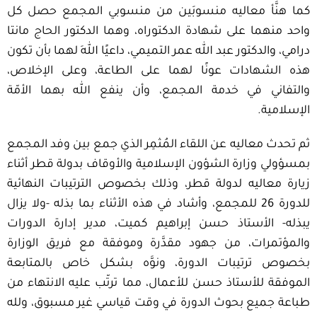
كما هنَّأ معاليه منسوبَين من منسوبي المجمع حصل كل
واحد منهما على شهادة الدكتوراه، وهما الدكتور الحاج مانتا
درامي، والدكتور عبد الله عمر التميمي، داعيًا اللهَ لهما بأن تكون
هذه الشهادات عونًا لهما على الطاعة، وعلى الإخلاص،
والتفاني في خدمة المجمع، وأن ينفع الله بهما الأمّة
الإسلامية.
ثم تحدث معاليه عن اللقاء المُثمِر الذي جمع بين وفد المجمع
بمسؤولي وزارة الشؤون الإسلامية والأوقاف بدولة قطر أثناء
زيارة معاليه لدولة قطر، وذلك بخصوص الترتيبات النهائية
للدورة 26 للمجمع، وأشاد في هذه الأثناء بما بذله -ولا يزال
يبذله- الأستاذ حسن إبراهيم كميت، مدير إدارة الدورات
والمؤتمرات، من جهود مقدَّرة وموفقة مع فريق الوزارة
بخصوص ترتيبات الدورة، ونوَّه بشكل خاص بالمتابعة
الموفقة للأستاذ حسن للأعمال، مما ترتّب عليه الانتهاء من
طباعة جميع بحوث الدورة في وقت قياسي غير مسبوق، ولله