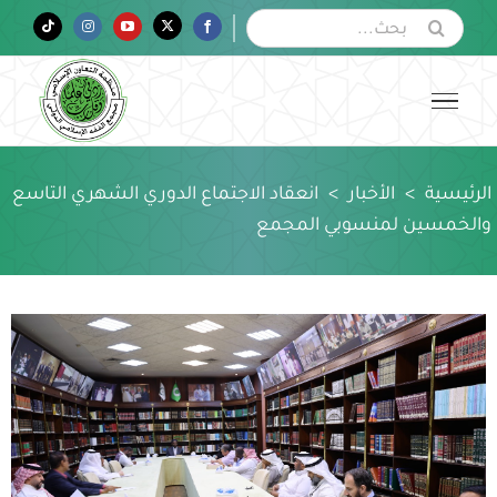
Ski
البحث
Tiktok
Instagram
YouTube
Twitter
Facebook
عن:
t
conten
الرئيسية
>
الأخبار
>
انعقاد الاجتماع الدوري الشهري التاسع
والخمسين لمنسوبي المجمع