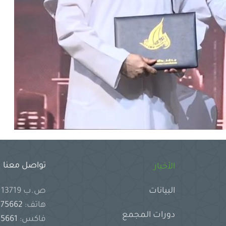
تواصل معنا
الأخبار
ص.ب 13719 جدة 21414 المملكة العربية السعودية
البيانات
هاتف:
2575662
دورات المجمع
فاكس:
2575661