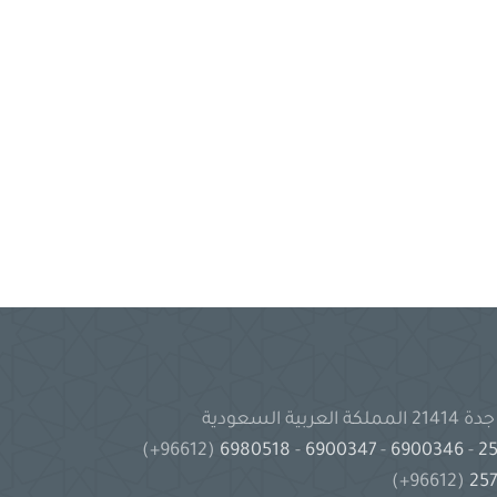
(96612+)
6980518
-
6900347
-
6900346
-
(96612+)