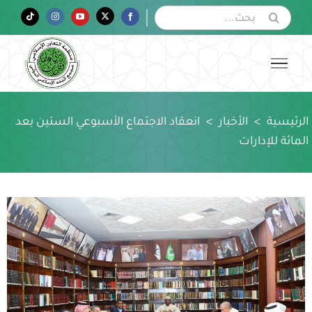
Ski
البحث
Tiktok
Instagram
YouTube
Twitter
Facebook
عن:
t
conten
الرئيسية
>
الأخبار
>
انعقاد الاجتماع الأسبوعي الستين بعد
المائة للإدارات