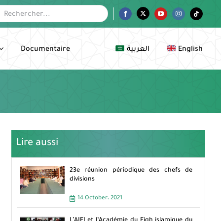
her:
Facebook
Twitter
YouTube
Instagram
Tiktok
Documentaire
العربية
English
Lire aussi
23e réunion périodique des chefs de
divisions
14 October، 2021
L’AIFI et l’Académie du Fiqh islamique du