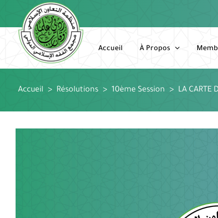
Passer
au
contenu
Accueil
À Propos
Memb
Accueil
>
Résolutions
>
10ème Session
>
LA CARTE 