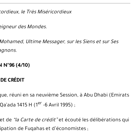
cordieux, le Très Miséricordieux
Seigneur des Mondes.
e Mohamed, Ultime Messager, sur les Siens et sur Ses
gnons
.
 N°96 (4/10)
 DE CRÉDIT
que, réuni en sa neuvième Session, à Abu Dhabi (Emirats
er
 Qa’ada 1415 H (1
-6 Avril 1995) ;
jet de
“la Carte de crédit”
et écouté les délibérations qui
icipation de Fuqahas et d’économistes ;