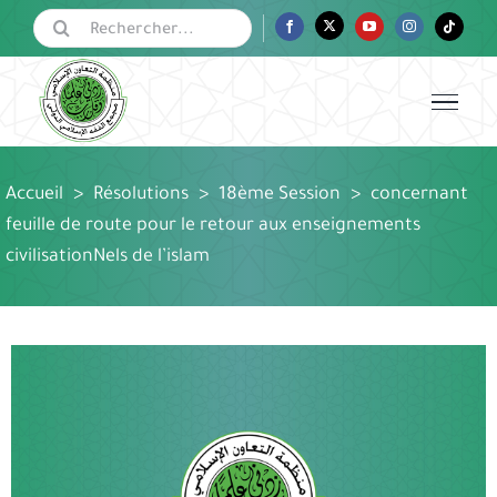
Passer
Rechercher:
Facebook
Twitter
YouTube
Instagram
Tiktok
au
contenu
Accueil
>
Résolutions
>
18ème Session
>
concernant
feuille de route pour le retour aux enseignements
civilisationNels de l’islam