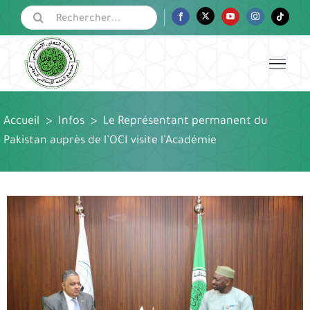
Passer
Rechercher:
Facebook
Twitter
YouTube
Instagram
Tiktok
au
contenu
Accueil
>
Infos
>
Le Représentant permanent du
Pakistan auprès de l’OCI visite l’Académie