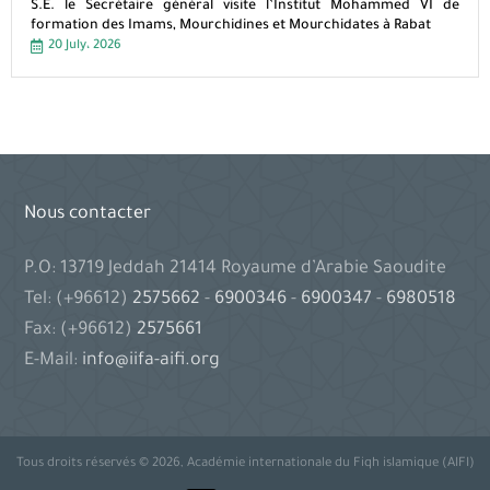
S.E. le Secrétaire général visite l’Institut Mohammed VI de
formation des Imams, Mourchidines et Mourchidates à Rabat
20 July، 2026
Nous contacter
P.O: 13719 Jeddah 21414 Royaume d’Arabie Saoudite
Tel: (+96612)
2575662
-
6900346
-
6900347
-
6980518
Fax: (+96612)
2575661
E-Mail:
info@iifa-aifi.org
Tous droits réservés © 2026, Académie internationale du Fiqh islamique (AIFI)