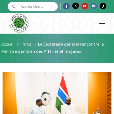
Passer
Rechercher:
Facebook
Twitter
YouTube
Instagram
Tiktok
au
contenu
Accueil
>
Infos
>
Le Secrétaire général rencontre le
Ministre gambien des Affaires étrangères