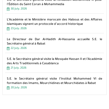
S.E. le Secrétaire général visite la Fondation Mohammed VI pour
l’Édition du Saint Coran à Mohammedia
30 July، 2026
L’Académie et le Ministère marocain des Habous et des Affaires
islamiques signent un protocole d’accord historique
23 July، 2026
Le Directeur de Dar Al-Hadith Al-Hassania accueille S.E. le
Secrétaire général à Rabat
22 July، 2026
S.E. le Secrétaire général visite la Mosquée Hassan II et l’Académie
des Arts Traditionnels à Casablanca
21 July، 2026
S.E. le Secrétaire général visite l’Institut Mohammed VI de
formation des Imams, Mourchidines et Mourchidates à Rabat
20 July، 2026