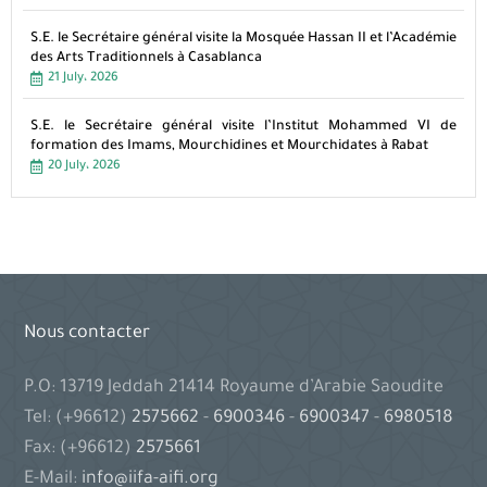
S.E. le Secrétaire général visite la Mosquée Hassan II et l’Académie
des Arts Traditionnels à Casablanca
21 July، 2026
S.E. le Secrétaire général visite l’Institut Mohammed VI de
formation des Imams, Mourchidines et Mourchidates à Rabat
20 July، 2026
Nous contacter
P.O: 13719 Jeddah 21414 Royaume d’Arabie Saoudite
Tel: (+96612)
2575662
-
6900346
-
6900347
-
6980518
Fax: (+96612)
2575661
E-Mail:
info@iifa-aifi.org