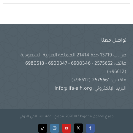
تواصل معنا
ص.ب 13719 جدة 21414 المملكة العربية السعودية
هاتف:
2575662
-
6900346
-
6900347
-
6980518
(96612+)
فاكس:
2575661
(96612+)
البريد الإلكتروني:
info@iifa-aifi.org
جميع الحقوق محفوظة © 2026، مجمع الفقه الإسلامي الدولي