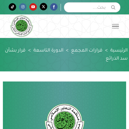
Ski
البحث
Tiktok
Instagram
YouTube
Twitter
Facebook
عن:
t
conten
الرئيسية
>
قرارات المجمع
>
الدورة التاسعة
>
قرار بشأن
سد الذرائع