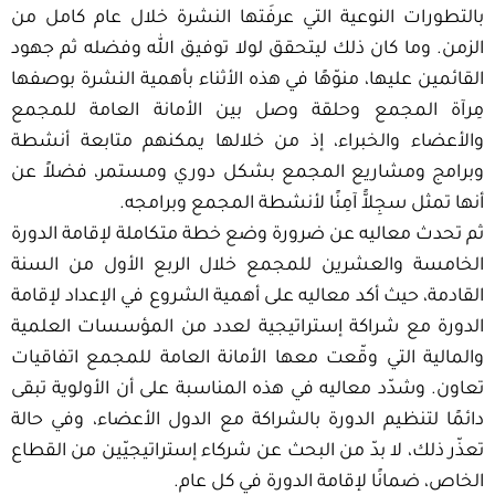
بالتطورات النوعية التي عرفَتها النشرة خلال عام كامل من
الزمن. وما كان ذلك ليتحقق لولا توفيق الله وفضله ثم جهود
القائمين عليها، منوّهًا في هذه الأثناء بأهمية النشرة بوصفها
مِرآة المجمع وحلقة وصل بين الأمانة العامة للمجمع
والأعضاء والخبراء، إذ من خلالها يمكنهم متابعة أنشطة
وبرامج ومشاريع المجمع بشكل دوري ومستمر، فضلاً عن
أنها تمثل سجِلاًّ آمِنًا لأنشطة المجمع وبرامجه.
ثم تحدث معاليه عن ضرورة وضع خطة متكاملة لإقامة الدورة
الخامسة والعشرين للمجمع خلال الربع الأول من السنة
القادمة، حيث أكد معاليه على أهمية الشروع في الإعداد لإقامة
الدورة مع شراكة إستراتيجية لعدد من المؤسسات العلمية
والمالية التي وقّعت معها الأمانة العامة للمجمع اتفاقيات
تعاون. وشدّد معاليه في هذه المناسبة على أن الأولوية تبقى
دائمًا لتنظيم الدورة بالشراكة مع الدول الأعضاء، وفي حالة
تعذّر ذلك، لا بدّ من البحث عن شركاء إستراتيجيّين من القطاع
الخاص، ضمانًا لإقامة الدورة في كل عام.