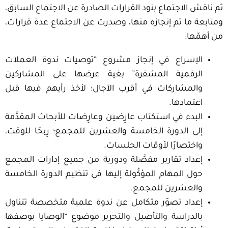
ثم ناقش الاجتماع بنود القرارات الصادرة عن الاجتماع السابق،
ومتابعة ما تم إنجازه منها، وصدرت عن الاجتماع عدة قرارات،
من أهمّها:
الإسراع في إنجاز مشروع “توصيات ندوة العملات
الرقمية المشفرة” بغية عرضها على المشاركين
والمشاركات في أقرب الآجال؛ لأخذ رأيهم فيها قبل
اعتمادها.
البدء في استكتاب عارِضين وعارِضات للأبحاث المقدَّمة
إلى الدورة الخامسة والعشرين للمجمع؛ رِبحًا للوقت،
واختصارًا لأوقات الجلسات.
إعداد تقارير مفصَّلة ودورية من جميع إدارات المجمع
حول المهام الموْكُولة إليها في تنظيم الدورة الخامسة
والعشرين للمجمع.
إعداد تصوّر متكامل عن ندوة علمية متخصصة تتناول
بالدراسة والتأصيل والتحرير موضوع “الوصايا بوصفها