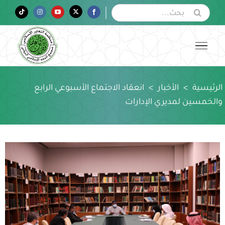
Ski
البحث
Tiktok
Instagram
YouTube
Twitter
Facebook
عن:
t
conten
الرئيسية
>
الأخبار
>
انعقاد الاجتماع الأسبوعي الرابع
والخمسين لمديري الإدارات