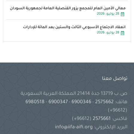
معالي الأمين العام للمجمع يزور القنصلية العامة لجمهورية السودان
28 يوليو، 2026
انعقاد الاجتماع الأسبوعي الثالث والستين بعد المائة للإدارات
28 يوليو، 2026
تواصل معنا
ص.ب 13719 جدة 21414 المملكة العربية السعودية
هاتف:
2575662
-
6900346
-
6900347
-
6980518
(96612+)
فاكس:
2575661
(96612+)
البريد الإلكتروني:
info@iifa-aifi.org