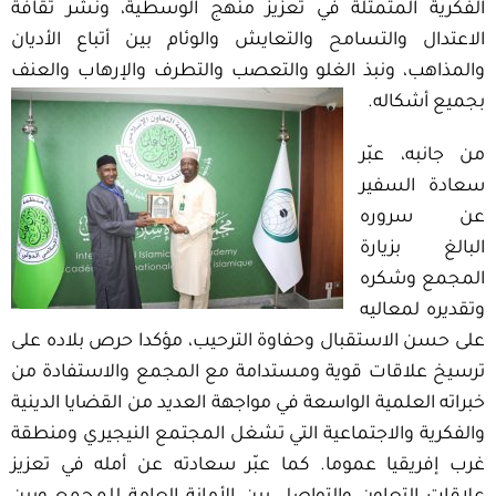
الفكرية المتمثلة في تعزيز منهج الوسطية، ونشر ثقافة
الاعتدال والتسامح والتعايش والوئام بين أتباع الأديان
والمذاهب، ونبذ الغلو والتعصب والتطرف والإرهاب والعنف
بجميع أشكاله.
من جانبه، عبّر
سعادة السفير
عن سروره
البالغ بزيارة
المجمع وشكره
وتقديره لمعاليه
على حسن الاستقبال وحفاوة الترحيب، مؤكدا حرص بلاده على
ترسيخ علاقات قوية ومستدامة مع المجمع والاستفادة من
خبراته العلمية الواسعة في مواجهة العديد من القضايا الدينية
والفكرية والاجتماعية التي تشغل المجتمع النيجيري ومنطقة
غرب إفريقيا عموما. كما عبّر سعادته عن أمله في تعزيز