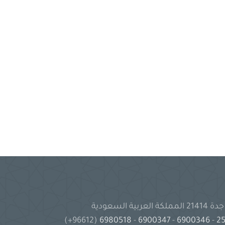
(96612+)
6980518
-
6900347
-
6900346
-