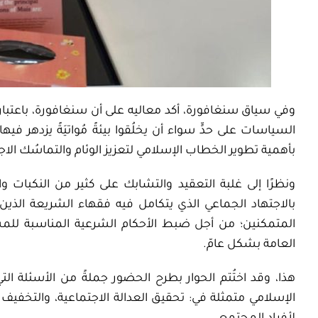
وفي سياق سنغافورة، أكد معاليه على أن سنغافورة، باعتباره
السياسات على حدٍّ سواء أن يخلُقوا بيئةً مُواتيَةً يزدهر ف
بأهمية تطوير الخطاب الإسلامي لتعزيز الوئام والتماسُك ال
ونظرًا إلى غلبة التعقيد والتشابك على كثير من النكبات وا
بالاجتهاد الجماعي الذي يتكامل فيه فقهاء الشريعة الذين
المتمكنين؛ من أجل ضبط الأحكام الشرعية المناسبة للمست
العامة بشكل عامّ.
هذا، وقد اختُتم الحوار بطرح الحضور جملةً من الأسئلة الت
الإسلامي متمثلة في: تحقيق العدالة الاجتماعية، والتخفيف 