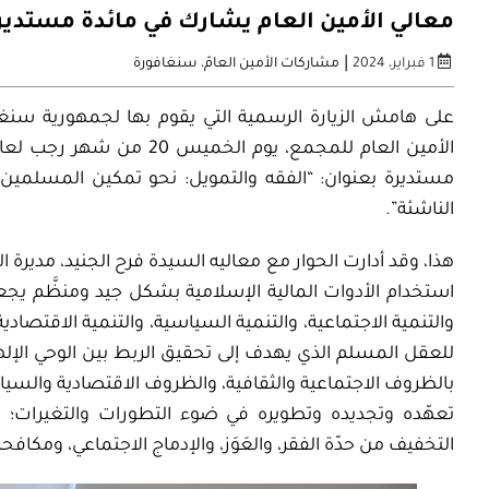
معالي الأمين العام يشارك في مائدة مستدير
|
1 فبراير، 2024
مشاركات الأمين العامّ
،
سنغافورة
على هامش الزيارة الرسمية التي يقوم بها لجمهورية سن
مستديرة بعنوان: “الفقه والتمويل: نحو تمكين المسلمين 
الناشئة”.
هذا، وقد أدارت الحوار مع معاليه السيدة فرح الجنيد، مديرة ا
استخدام الأدوات المالية الإسلامية بشكل جيد ومنظَّم يجع
والتنمية الاجتماعية، والتنمية السياسية، والتنمية الاقتصادية، والت
للعقل المسلم الذي يهدف إلى تحقيق الربط بين الوحي الإلهي ا
بالظروف الاجتماعية والثقافية، والظروف الاقتصادية والسياس
تعهّده وتجديده وتطويره في ضوء التطورات والتغيرات؛ 
التخفيف من حدّة الفقر، والعَوَز، والإدماج الاجتماعي، ومكافحة