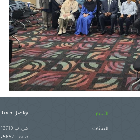
تواصل معنا
الأخبار
ص.ب 13719 جدة 21414 المملكة العربية السعودية
البيانات
هاتف:
2575662