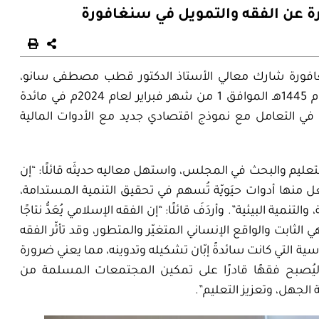
ة عن الفقه والتمويل في سنغافورة
غافورة شارك معالي الأستاذ الدكتور قطب مصطفى سانو،
الأمين العام للمجمع، يوم الخميس 20 من شهر رجب لعام 1445هـ الموافق 1 من شهر فبراير لعام 2024م في مائدة
في التعامل مع نموذج اقتصادي جديد مع الأدوات المالية
لتعليم والبحث في المجلس، واستهل معاليه حديثَه قائلًا: “إن
ل منها أدوات حيَويّة تُسهم في تحقيق التنمية المستدامة،
نمية البيئية”. وأردَفَ قائلًا: “إن الفقه الإسلامي يُعَدُّ نتاجًا
لثابت والواقع الإنساني المتغيّر والمتطور، وقد تأثّر الفقه
ية التي كانت سائدةً إبّان تشكيله وتدوينه، مما يعني ضرورة
ليُصبح فقهًا قادرًا على تمكين المجتمعات المسلمة من
 الجهل، وتعزيز التعليم”.