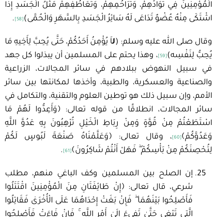
الْمُؤْمِنِينَ فِي تَوَادِّهِمْ، وَتَرَاحُمِهِمْ، وَتَعَاطُفِهِمْ مَثَلُ الْجَسَدِ إِذَا
اشْتَكَى مِنْهُ عُضْوٌ تَدَاعَى لَهُ سَائِرُ الْجَسَدِ بِالسَّهَرِ وَالْحُمَّى)
.
[58]
وقال صلى الله عليه وسلم: (
ل
اَ يُؤْمِنُ أَحَدُكُمْ، حَتَّى يُحِبَّ لِأَخِيهِ مَا
يُحِبُّ لِنَفْسِه)
، وهذا يحتم على المسلمين أن يبذلوا كل جهد
[59]
في سبيل النهوض ببلادهم في سائر المجالات، الزراعية
والصناعية والعسكرية، والطبية، وأخذها لمكانتها بين سائر
الأمم، وإن سبيل ذلك هو توطين العلوم والتقنية، والتكامل في
سائر المجالات، انطلاقًا من قوله تعالى: ﴿وَأَعِدُّوا لَهُمْ مَا
اسْتَطَعْتُمْ مِنْ قُوَّةٍ وَمِنْ رِبَاطِ الْخَيْلِ تُرْهِبُونَ بِهِ عَدُوَّ اللَّهِ
وَعَدُوَّكُمْ﴾
، وقال تعالى: ﴿وَعَلَّمْنَاهُ صَنْعَةَ لَبُوسٍ لَكُمْ
[60]
لِتُحْصِنَكُمْ مِنْ بَأْسِكُمْ ۖ فَهَلْ أَنْتُمْ شَاكِرُونَ﴾
.
[61]
إن الصلح بين المسلمين وكف الباغي منهم، مطلب
شرعي، قال تعالى: ﴿إِنْ طَائِفَتَانِ مِنَ الْمُؤْمِنِينَ اقْتَتَلُوا
فَأَصْلِحُوا بَيْنَهُمَا ۖ فَإِنْ بَغَتْ إِحْدَاهُمَا عَلَى الْأُخْرَىٰ فَقَاتِلُوا
الَّتِي تَبْغِي حَتَّىٰ تَفِيءَ إِلَىٰ أَمْرِ اللَّهِ ۚ فَإِنْ فَاءَتْ فَأَصْلِحُوا