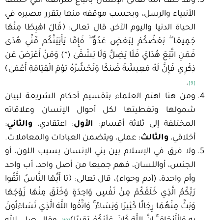
وقد كلف الله تعالى الإنسان باتباع شرائعه التي حملها
الأنبياء والرسل، وبحسب موقفه منها يتقرر مصيره في
الحياة الدنيا واليوم الآخر، قال تعالى: ﴿قَالَ اهْبِطَا مِنْهَا
جَمِيعًا ۖ بَعْضُكُمْ لِبَعْضٍ عَدُوٌّ ۖ فَإِمَّا يَأْتِيَنَّكُم مِّنِّي هُدًى
فَمَنِ اتَّبَعَ هُدَايَ فَلَا يَضِلُّ وَلَا يَشْقَىٰ (*) وَمَنْ أَعْرَضَ عَن
ذِكْرِي فَإِنَّ لَهُ مَعِيشَةً ضَنكًا وَنَحْشُرُهُ يَوْمَ الْقِيَامَةِ أَعْمَىٰ﴾
.
[9]
ومن هنا اهتم العلماء بتقسيم أحكام الشريعة لبيان
شمولها وتغطيتها لكل أحوال الإنسان وعلاقاته
المختلفة إلى ثلاثة أقسام:
الأول
: اعتقادي،
والثاني
:
أخلاقي،
والثالث
: عملي، ويتضمن العبادات والمعاملات.
ولا فرق في الإسلام بين بني الإنسان بسبب اللون، أو
الجنس، أواللسان، فهم جميعا من أصل واحد، أب واحد
وأم واحدة، (آدم وحواء)، قال تعالى: ﴿يَا أَيُّهَا النَّاسُ اتَّقُوا
رَبَّكُمُ الَّذِي خَلَقَكُمْ مِنْ نَفْسٍ وَاحِدَةٍ وَخَلَقَ مِنْهَا زَوْجَهَا
وَبَثَّ مِنْهُمَا رِجَالًا كَثِيرًا وَنِسَاءً ۚ وَاتَّقُوا اللَّهَ الَّذِي تَسَاءَلُونَ