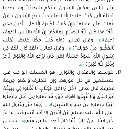
قال تعالى: ﴿وَكَذَٰلِكَ جَعَلْنَاكُمْ أُمَّةً وَسَطًا لِتَكُونُوا شُهَدَاءَ
عَلَى النَّاسِ وَيَكُونَ الرَّسُولُ عَلَيْكُمْ شَهِيدًا ۗ وَمَا جَعَلْنَا
الْقِبْلَةَ الَّتِي كُنْتَ عَلَيْهَا إِلَّا لِنَعْلَمَ مَنْ يَتَّبِعُ الرَّسُولَ مِمَّنْ
يَنْقَلِبُ عَلَىٰ عَقِبَيْهِ ۚ وَإِنْ كَانَتْ لَكَبِيرَةً إِلَّا عَلَى الَّذِينَ هَدَى
اللَّهُ ۗ وَمَا كَانَ اللَّهُ لِيُضِيعَ إِيمَانَكُمْ ۚ إِنَّ اللَّهَ بِالنَّاسِ لَرَءُوفٌ
رَحِيمٌ﴾
، وقال تعالى: ﴿وَلَوْ كُنْتَ فَظًّا غَلِيظَ الْقَلْبِ
[32]
لَانْفَضُّوا مِنْ حَوْلِكَ ۖ﴾
، وقال تعالى: ﴿لَقَدْ كَانَ لَكُمْ فِي
[33]
رَسُولِ اللَّهِ أُسْوَةٌ حَسَنَةٌ لِمَنْ كَانَ يَرْجُو اللَّهَ وَالْيَوْمَ الْآخِرَ
وَذَكَرَ اللَّهَ كَثِيرًا﴾
.
[34]
التوسط والاعتدال والتوازن، هو المسلك الواجب على
المسلمين في كل أمورهم، وإن التطرف والغلو جريمة
محرمة، قال تعالى: ﴿قُلْ يَا أَهْلَ الْكِتَابِ لَا تَغْلُوا فِي دِينِكُمْ
غَيْرَ الْحَقِّ وَلَا تَتَّبِعُوا أَهْوَاءَ قَوْمٍ قَدْ ضَلُّوا مِنْ قَبْلُ وَأَضَلُّوا
كَثِيرًا وَضَلُّوا عَنْ سَوَاءِ السَّبِيلِ﴾
، (ومَا خُيِّرَ رَسُولُ اللَّهِ
[35]
صلى الله عليه وسلم بَيْنَ أَمْرَيْنِ إِلَّا أَخَذَ أَيْسَرَهُمَا، مَا لَمْ
يَكُنْ إِثْمًا، فَإِنْ كَانَ إِثْمًا كَانَ أَبْعَدَ النَّاسِ مِنْه)
، وتتجلى
[36]