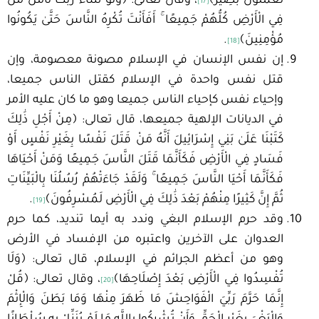
تَعْمَلُونَ بَصِيرٌ﴾
، وقال تعالى: ﴿وَلَوْ شَاءَ رَبُّكَ لَآمَنَ مَنْ
[17]
فِي الْأَرْضِ كُلُّهُمْ جَمِيعًا ۚ أَفَأَنْتَ تُكْرِهُ النَّاسَ حَتَّىٰ يَكُونُوا
مُؤْمِنِينَ﴾
.
[18]
إن نفس الإنسان في الإسلام مصونة معصومة، وإن
قتل نفس واحدة في الإسلام كقتل الناس جميعا،
وإحياء نفس كإحياء الناس جميعا وهو ما كان عليه الأمر
في الديانات الإلهية جميعها، قال تعالى: ﴿مِنْ أَجْلِ ذَٰلِكَ
كَتَبْنَا عَلَىٰ بَنِي إِسْرَائِيلَ أَنَّهُ مَنْ قَتَلَ نَفْسًا بِغَيْرِ نَفْسٍ أَوْ
فَسَادٍ فِي الْأَرْضِ فَكَأَنَّمَا قَتَلَ النَّاسَ جَمِيعًا وَمَنْ أَحْيَاهَا
فَكَأَنَّمَا أَحْيَا النَّاسَ جَمِيعًا ۚ وَلَقَدْ جَاءَتْهُمْ رُسُلُنَا بِالْبَيِّنَاتِ
ثُمَّ إِنَّ كَثِيرًا مِنْهُمْ بَعْدَ ذَٰلِكَ فِي الْأَرْضِ لَمُسْرِفُونَ﴾
.
[19]
وقد حرم الإسلام البغي وندد به أيما تنديد، كما حرم
العدوان على الآخرين واعتبره من الإفساد في الأرض
وهو من أعظم الجرائم في الإسلام، قال تعالى: ﴿وَلَا
تُفْسِدُوا فِي الْأَرْضِ بَعْدَ إِصْلَاحِهَا﴾
، وقال تعالى: ﴿قُلْ
[20]
إِنَّمَا حَرَّمَ رَبِّيَ الْفَوَاحِشَ مَا ظَهَرَ مِنْهَا وَمَا بَطَنَ وَالْإِثْمَ