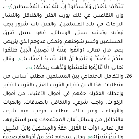
بَيْنَهُمَا بِالْعَدْلِ وَأَقْسِطُوا ۖ إِنَّ اللَّهَ يُحِبُّ الْمُقْسِطِينَ﴾
،
[62]
وإن التقاعس في ذلك يورث الفتن والقلاقل وانتشار
النزاعات في بلاد المسلمين، والفتن باب شرور يجب
توقيه وتجنبه بشتى الوسائل، فهو سبيل تفرق
المسلمين وكسر شوكتهم، وتمكن عدوهم الذي يتربص
بهم، قال تعالى: ﴿وَاتَّقُوا فِتْنَةً لَا تُصِيبَنَّ الَّذِينَ ظَلَمُوا
مِنْكُمْ خَاصَّةً ۖ وَاعْلَمُوا أَنَّ اللَّهَ شَدِيدُ الْعِقَابِ﴾
، وقال
[63]
تعالى: ﴿لَا تَنَازَعُوا فَتَفْشَلُوا وَتَذْهَبَ رِيحُكُمْ﴾
.
[64]
والتكافل الاجتماعي بين المسلمين مطلب أساس من
متطلبات هذا الدين فقيام القريب الغني بالقريب الفقير
وإعطاء الفقراء حقهم في أموال الأغنياء، من أموال
الزكوات، واجب شرعي، والتكافل بالصدقات، والهبات
والأوقاف، وغير ذلك، مطلوب مرغب فيه شرعا،
فالتكافل من وسائل أمان المجتمعات وسر استقرارها،
قال تعالى: ﴿وَآتِ ذَا الْقُرْبَىٰ حَقَّهُ وَالْمِسْكِينَ وَابْنَ السَّبِيلِ
وَلَا تُبَذِّرْ تَبْذِيرًا﴾
، وقال سبحانه: ﴿خُذْ مِنْ أَمْوَالِهِمْ صَدَقَةً
[65]