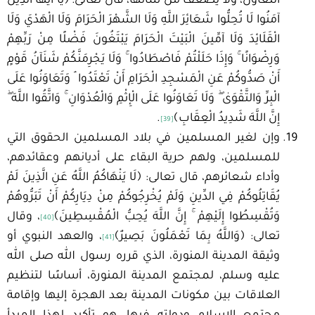
التعاون، ولا يضعف من شأنها، قال تعالى: ﴿يَا أَيُّهَا الَّذِينَ
آمَنُوا لَا تُحِلُّوا شَعَائِرَ اللَّهِ وَلَا الشَّهْرَ الْحَرَامَ وَلَا الْهَدْيَ وَلَا
الْقَلَائِدَ وَلَا آمِّينَ الْبَيْتَ الْحَرَامَ يَبْتَغُونَ فَضْلًا مِنْ رَبِّهِمْ
وَرِضْوَانًا ۚ وَإِذَا حَلَلْتُمْ فَاصْطَادُوا ۚ وَلَا يَجْرِمَنَّكُمْ شَنَآنُ قَوْمٍ
أَنْ صَدُّوكُمْ عَنِ الْمَسْجِدِ الْحَرَامِ أَنْ تَعْتَدُوا ۘ وَتَعَاوَنُوا عَلَى
الْبِرِّ وَالتَّقْوَىٰ ۖ وَلَا تَعَاوَنُوا عَلَى الْإِثْمِ وَالْعُدْوَانِ ۚ وَاتَّقُوا اللَّهَ ۖ
إِنَّ اللَّهَ شَدِيدُ الْعِقَابِ﴾
.
[39]
وإن لغير المسلمين في بلاد المسلمين الحقوق التي
للمسلمين، ولهم حرية البقاء على أديانهم وعقائدهم،
وأداء شعائرهم، قال تعالى: ﴿لَا يَنْهَاكُمُ اللَّهُ عَنِ الَّذِينَ لَمْ
يُقَاتِلُوكُمْ فِي الدِّينِ وَلَمْ يُخْرِجُوكُمْ مِنْ دِيَارِكُمْ أَنْ تَبَرُّوهُمْ
وَتُقْسِطُوا إِلَيْهِمْ ۚ إِنَّ اللَّهَ يُحِبُّ الْمُقْسِطِينَ﴾
، وقال
[40]
تعالى: ﴿وَاللَّهُ بِمَا تَعْمَلُونَ بَصِيرٌ﴾
، والعهد النبوي أو
[41]
وثيقة المدينة المنورة، الذي قرره رسول الله صلى الله
عليه وسلم، لمجتمع المدينة المنورة، أساسًا لتنظيم
العلاقات بين مكونات المدينة بعد الهجرة إليها وإقامة