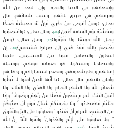
هي حصن المسلمين الحصين، وهي مصدر سعادتهم
وإسعادهم في الدنيا والآخرة، وإن البعد عن الله
وفرقتهم، هي طريق بلائهم، وسبب شقائهم، قال
تعالى: ﴿وَمَنْ أَعْرَضَ عَنْ ذِكْرِي فَإِنَّ لَهُ مَعِيشَةً ضَنْكًا
وَنَحْشُرُهُ يَوْمَ الْقِيَامَةِ أَعْمَىٰ﴾
، وقال تعالى: ﴿وَاعْتَصِمُوا
[46]
بِحَبْلِ اللَّهِ جَمِيعًا وَلَا تَفَرَّقُوا﴾
، وقال تعالى: ﴿وَمَنْ
[47]
يَعْتَصِمْ بِاللَّهِ فَقَدْ هُدِيَ إِلَىٰ صِرَاطٍ مُسْتَقِيمٍ﴾
، إن
[48]
التعاون والتضامن فيما بين المسلمين، علميا
واقتصاديا وعسكريا، هو ضمانة قوتهم، ووسيلة
إغنائهم ورخاء شعوبهم، ومصدر استقراراهم وازدهارهم
وأمان بلادهم، قال تعالى: ﴿يَا أَيُّهَا الَّذِينَ آمَنُوا لَا تُحِلُّوا
شَعَائِرَ اللَّهِ وَلَا الشَّهْرَ الْحَرَامَ وَلَا الْهَدْيَ وَلَا الْقَلَائِدَ وَلَا
آمِّينَ الْبَيْتَ الْحَرَامَ يَبْتَغُونَ فَضْلًا مِنْ رَبِّهِمْ وَرِضْوَانًا ۚ وَإِذَا
حَلَلْتُمْ فَاصْطَادُوا ۚ وَلَا يَجْرِمَنَّكُمْ شَنَآنُ قَوْمٍ أَنْ صَدُّوكُمْ
عَنِ الْمَسْجِدِ الْحَرَامِ أَنْ تَعْتَدُوا ۘ وَتَعَاوَنُوا عَلَى الْبِرِّ وَالتَّقْوَىٰ
ۖ وَلَا تَعَاوَنُوا عَلَى الْإِثْمِ وَالْعُدْوَانِ ۚ وَاتَّقُوا اللَّهَ ۖ إِنَّ اللَّهَ