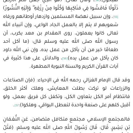
تُفْلِحُونَ﴾
، وقال تعالى: ﴿هُوَ الَّذِي جَعَلَ لَكُمُ الْأَرْضَ
[54]
ذَلُولًا فَامْشُوا فِي مَنَاكِبِهَا وَكُلُوا مِنْ رِزْقِهِ ۖ وَإِلَيْهِ النُّشُورُ﴾
وإن سبيل نهضة المسلمين وازدهار أوطانهم ورفاه
،
[55]
شعوبهم لا يتم إلا بالعمل الجاد الواعي، وإن أنبياء الله
تعالى كانوا يعملون، روى المقدام بن معد يكرب، أن
رسول الله صلى الله عليه وسلم قال: (ما أكل أحد
طعامًا خير من أن يأكل من عمل يده، وإن نبي الله داود
كان يأكل من عمل يده)
، والدلائل على هذا كثيرة في
[56]
آيات القرآن الكريم والسنة النبوية المطهرة.
وقد قال الإمام الغزالي رحمه الله في الإحياء: (فإن الصناعات
والزراعات لو تركت بطلت المعايش، وهلك أكثر الخلق،
فانتظام أمر الكل بتعاون الكل، وتكفل كل فريق بعمل، ولو
أقبل كلهم على صنعة واحدة لتعطل البواقي، وهلكوا)
.
[57]
فالمجتمع الإسلامي مجتمع متكافل متضامن، عَنِ النُّعْمَانِ
بْنِ بَشِيرٍ، قَالَ: قَالَ رَسُولُ اللهِ صلى الله عليه وسلم: (مَثَلُ