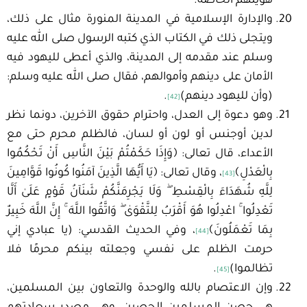
هويتهم الخاصة.
والإدارة الإسلامية في المدينة المنورة مثال على ذلك،
ويتجلى ذلك في الكتاب الذي كتبه الرسول صلى الله عليه
وسلم عند مقدمه إلى المدينة، والذي أعطى لليهود فيه
الأمان على دينهم وأموالهم، فقال صلى الله عليه وسلم:
(وأن لليهود دينهم)
.
[42]
وهو دعوة إلى العدل، واحترام حقوق الآخرين، دونما نظر
لدين أوجنس أو لون أو لسان، فالظلم محرم حتى مع
الأعداء، قال تعالى: ﴿وَإِذَا حَكَمْتُمْ بَيْنَ النَّاسِ أَنْ تَحْكُمُوا
بِالْعَدْلِ﴾
، وقال تعالى: ﴿يَا أَيُّهَا الَّذِينَ آمَنُوا كُونُوا قَوَّامِينَ
[43]
لِلَّهِ شُهَدَاءَ بِالْقِسْطِ ۖ وَلَا يَجْرِمَنَّكُمْ شَنَآنُ قَوْمٍ عَلَىٰ أَلَّا
تَعْدِلُوا ۚ اعْدِلُوا هُوَ أَقْرَبُ لِلتَّقْوَىٰ ۖ وَاتَّقُوا اللَّهَ ۚ إِنَّ اللَّهَ خَبِيرٌ
بِمَا تَعْمَلُونَ﴾
، وفي الحديث القدسي: (يا عبادي إني
[44]
حرمت الظلم على نفسي وجعلته بينكم محرمًا فلا
تظالموا)
.
[45]
وإن الاعتصام بالله والوحدة والتعاون بين المسلمين،