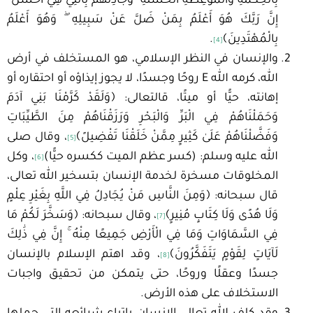
بِالْحِكْمَةِ
وَالْمَوْعِظَةِ
الْحَسَنَةِ
ۖ
وَجَادِلْهُمْ
بِالَّتِي هِيَ
أَحْسَنُ
ۚ
إِنَّ
رَبَّكَ
هُوَ
أَعْلَمُ
بِمَنْ
ضَلَّ
عَنْ
سَبِيلِهِ
ۖ
وَهُوَ
أَعْلَمُ
بِالْمُهْتَدِينَ﴾
.
[4]
والإنسان في النظر الإسلامي، هو المستخلف في أرض
الله، كرمه الله E روحًا وجسدًا، لا يجوز إيذاؤه أو احتقاره أو
إهانته، حيًّا أو ميتًا، قالتعالى: ﴿وَلَقَدْ
كَرَّمْنَا
بَنِي
آدَمَ
وَحَمَلْنَاهُمْ فِي
الْبَرِّ
وَالْبَحْرِ
وَرَزَقْنَاهُمْ
مِنَ
الطَّيِّبَاتِ
وَفَضَّلْنَاهُمْ عَلَىٰ
كَثِيرٍ
مِمَّنْ
خَلَقْنَا
تَفْضِيلً﴾
، وقال صلى
[5]
الله عليه وسلم: (كسر عظم الميت ككسره حيًّا)
، وكل
[6]
المخلوقات مسخرة لخدمة الإنسان بتسخير الله تعالى،
قال سبحانه: ﴿وَمِنَ النَّاسِ مَنْ يُجَادِلُ فِي اللَّهِ بِغَيْرِ عِلْمٍ
وَلَا هُدًى وَلَا كِتَابٍ مُنِيرٍ﴾
، وقال سبحانه: ﴿وَسَخَّرَ لَكُمْ مَا
[7]
فِي
السَّمَاوَاتِ
وَمَا فِي
الْأَرْضِ
جَمِيعًا
مِنْهُ ۚ إِنَّ فِي ذَٰلِكَ
لَآيَاتٍ
لِقَوْمٍ
يَتَفَكَّرُونَ﴾
، وقد اهتم الإسلام بالإنسان
[8]
جسدًا وعقلًا وروحًا، حتى يتمكن من تحقيق واجبات
الاستخلاف على هذه الأرض.