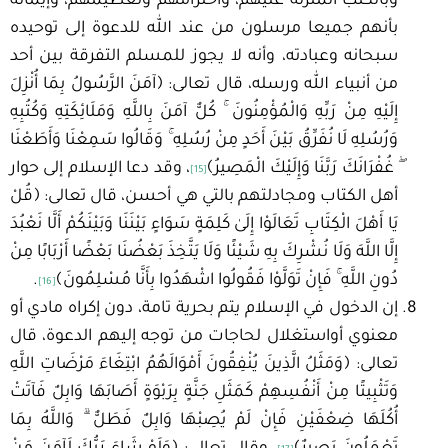
وبالكتب المنزلة عليهم، واحترامهم وتعظيمهم، وإيمانه
بأنهم جميعا مرسلون من عند الله للدعوة إلى توحيده
سبحانه وعبادته، وأنه لا يجوز للمسلم التفرقة بين أحد
من أنبياء الله ورسله، قال تعالى: ﴿آمَنَ الرَّسُولُ بِمَا أُنْزِلَ
إِلَيْهِ مِنْ رَبِّهِ وَالْمُؤْمِنُونَ ۚ كُلٌّ آمَنَ بِاللَّهِ وَمَلَائِكَتِهِ وَكُتُبِهِ
وَرُسُلِهِ لَا نُفَرِّقُ بَيْنَ أَحَدٍ مِنْ رُسُلِهِ ۚ وَقَالُوا سَمِعْنَا وَأَطَعْنَا
ۖ غُفْرَانَكَ رَبَّنَا وَإِلَيْكَ الْمَصِيرُ﴾
، وقد دعا الإسلام إلى حوار
[15]
أهل الكتاب ومجادلتهم بالتي هي أحسن، قال تعالى: ﴿قُلْ
يَا أَهْلَ الْكِتَابِ تَعَالَوْا إِلَىٰ كَلِمَةٍ سَوَاءٍ بَيْنَنَا وَبَيْنَكُمْ أَلَّا نَعْبُدَ
إِلَّا اللَّهَ وَلَا نُشْرِكَ بِهِ شَيْئًا وَلَا يَتَّخِذَ بَعْضُنَا بَعْضًا أَرْبَابًا مِنْ
دُونِ اللَّهِ ۚ فَإِنْ تَوَلَّوْا فَقُولُوا اشْهَدُوا بِأَنَّا مُسْلِمُونَ﴾
.
[16]
إن الدخول في الإسلام يتم بحرية تامة، دون إكراه مادي أو
معنوي أواستغلال لحاجات من توجه إليهم الدعوة، قال
تعالى: ﴿وَمَثَلُ الَّذِينَ يُنْفِقُونَ أَمْوَالَهُمُ ابْتِغَاءَ مَرْضَاتِ اللَّهِ
وَتَثْبِيتًا مِنْ أَنْفُسِهِمْ كَمَثَلِ جَنَّةٍ بِرَبْوَةٍ أَصَابَهَا وَابِلٌ فَآتَتْ
أُكُلَهَا ضِعْفَيْنِ فَإِنْ لَمْ يُصِبْهَا وَابِلٌ فَطَلٌّ ۗ وَاللَّهُ بِمَا