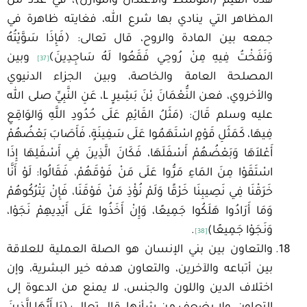
هذه القيم (التوسط والاعتدال والتوازن)، في عدد من
المظاهر التي ينادي بها شرع الله، فغايته ظاهرة في
جمعه بين المادة والروح، قال تعالى: ﴿فَإِذَا سَوَّيْتُهُ
وَنَفَخْتُ فِيهِ مِنْ رُوحِي فَقَعُوا لَهُ سَاجِدِينَ﴾
وبين
[37]
المصلحة العامة والخاصة، وبين الجزاء الدنيوي
والأخروي، فعن النُّعْمَانَ بْنَ بَشِيرٍ L، عَنِ النَّبِيِّ صلى الله
عليه وسلم قَالَ: (مَثَلُ القَائِمِ عَلَى حُدُودِ اللَّهِ وَالوَاقِعِ
فِيهَا، كَمَثَلِ قَوْمٍ اسْتَهَمُوا عَلَى سَفِينَةٍ، فَأَصَابَ بَعْضُهُمْ
أَعْلاَهَا وَبَعْضُهُمْ أَسْفَلَهَا، فَكَانَ الَّذِينَ فِي أَسْفَلِهَا إِذَا
اسْتَقَوْا مِنَ المَاءِ مَرُّوا عَلَى مَنْ فَوْقَهُمْ، فَقَالُوا: لَوْ أَنَّا
خَرَقْنَا فِي نَصِيبِنَا خَرْقًا وَلَمْ نُؤْذِ مَنْ فَوْقَنَا، فَإِنْ يَتْرُكُوهُمْ
وَمَا أَرَادُوا هَلَكُوا جَمِيعًا، وَإِنْ أَخَذُوا عَلَى أَيْدِيهِمْ نَجَوْا،
وَنَجَوْا جَمِيعًا)
.
[38]
والتعاون بين بني الإنسان هو الصلة العملية للعلاقة
بين أتباعه والآخرين، والتعاون هدفه خير البشرية، وإن
اختلاف الدين واللون والجنس، لا يمنع من الدعوة إلى