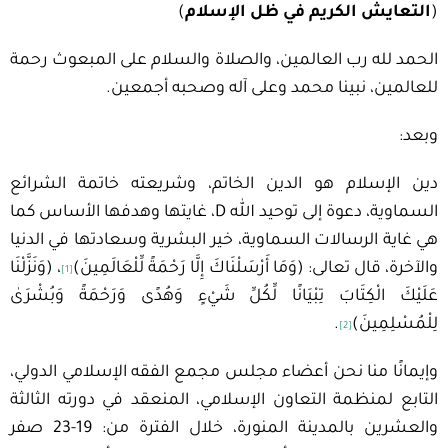
(
التعايش الكريم في ظل الإسلام
)
الحمد لله رب العالمين، والصلاة والسلام على المبعوث رحمة
للعالمين، نبينا محمد وعلى آله وصحبه أجمعين.
وبعد:
دين الإسلام هو الدين الخاتم، وشريعته خاتمة الشرائع
السماوية، دعوة إلى توحيد الله D، غايتها وهدفها الأساس كما
هي غاية الرسالات السماوية، خير البشرية وسعادتها في الدنيا
والآخرة، قال تعالى: (وَمَا أَرْسَلْنَاكَ إِلَّا رَحْمَةً لِّلْعَالَمِينَ)
، (وَنَزَّلْنَا
[1]
عَلَيْكَ الْكِتَابَ تِبْيَانًا لِّكُلِّ شَيْءٍ وَهُدًى وَرَحْمَةً وَبُشْرَىٰ
لِلْمُسْلِمِينَ)
.
[2]
وإيمانًا منا نحن أعضاء مجلس مجمع الفقه الإسلامي الدولي،
التابع لمنظمة التعاون الإسلامي، المنعقد في دورته الثالثة
والعشرين بالمدينة المنورة، خلال الفترة من: 19-23 صفر