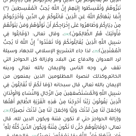
الَّذِينَ لَمْ يُقَاتِلُوكُمْ فِي الدِّينِ وَلَمْ يُخْرِجُوكُمْ مِنْ دِيَارِكُمْ أَنْ
تَبَرُّوهُمْ وَتُقْسِطُوا إِلَيْهِمْ إِنَّ اللَّهَ يُحِبُّ الْمُقْسِطِينَ (*)
إِنَّمَا يَنْهَاكُمُ اللَّهُ عَنِ الَّذِينَ قَاتَلُوكُمْ فِي الدِّينِ وَأَخْرَجُوكُمْ
مِنْ دِيَارِكُمْ وَظَاهَرُوا عَلَى إِخْرَاجِكُمْ أَنْ تَوَلَّوْهُمْ وَمَنْ يَتَوَلَّهُمْ
فَأُولَئِكَ هُمُ الظَّالِمُونَ﴾
، وقال تعالى: ﴿وَقَاتِلُوا فِي
[24]
سَبِيلِ اللَّهِ الَّذِينَ يُقَاتِلُونَكُمْ وَلَا تَعْتَدُوا ۚ إِنَّ اللَّهَ لَا يُحِبُّ
الْمُعْتَدِينَ﴾
، لذا جاء التشريع الإسلامي للجهاد وسيلة
[25]
لرد العدوان والدفاع عن البلاد ولإزالة كل الحواجز التي
تقف في وجه الناس والإيمان بالله تعالي ودينه
الخاتم،وكذلك لنصرة المظلومين الذين يمنعون من
الإيمان بالله تعالي قال سبحانه ﴿وَمَا لَكُمْ لَا تُقَاتِلُونَ فِي
سَبِيلِ اللَّهِ وَالْمُسْتَضْعَفِينَ مِنَ الرِّجَالِ وَالنِّسَاءِ وَالْوِلْدَانِ
الَّذِينَ يَقُولُونَ رَبَّنَا أَخْرِجْنَا مِنْ هَٰذِهِ الْقَرْيَةِ الظَّالِمِ أَهْلُهَا
وَاجْعَلْ لَنَا مِنْ لَدُنْكَ وَلِيًّا وَاجْعَلْ لَنَا مِنْ لَدُنْكَ نَصِيرًا﴾
،
[26]
وإزالة الحواجز حتي لا تكون فتنة ويكون الدين لله، قال
تعالى: ﴿وَقَاتِلُوهُمْ حَتَّىٰ لَا تَكُونَ فِتْنَةٌ وَيَكُونَ الدِّينُ كُلُّهُ لِلَّهِ ۚ