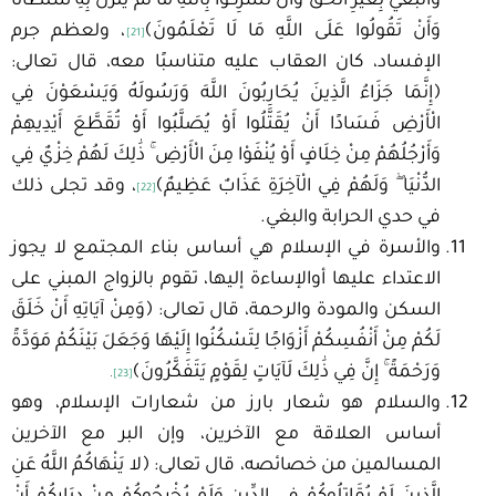
وَالْبَغْيَ بِغَيْرِ الْحَقِّ وَأَنْ تُشْرِكُوا بِاللَّهِ مَا لَمْ يُنَزِّلْ بِهِ سُلْطَانًا
وَأَنْ تَقُولُوا عَلَى اللَّهِ مَا لَا تَعْلَمُونَ﴾
، ولعظم جرم
[21]
الإفساد، كان العقاب عليه متناسبًا معه، قال تعالى:
﴿إِنَّمَا جَزَاءُ الَّذِينَ يُحَارِبُونَ اللَّهَ وَرَسُولَهُ وَيَسْعَوْنَ فِي
الْأَرْضِ فَسَادًا أَنْ يُقَتَّلُوا أَوْ يُصَلَّبُوا أَوْ تُقَطَّعَ أَيْدِيهِمْ
وَأَرْجُلُهُمْ مِنْ خِلَافٍ أَوْ يُنْفَوْا مِنَ الْأَرْضِ ۚ ذَٰلِكَ لَهُمْ خِزْيٌ فِي
الدُّنْيَا ۖ وَلَهُمْ فِي الْآخِرَةِ عَذَابٌ عَظِيمٌ﴾
، وقد تجلى ذلك
[22]
في حدي الحرابة والبغي.
والأسرة في الإسلام هي أساس بناء المجتمع لا يجوز
الاعتداء عليها أوالإساءة إليها، تقوم بالزواج المبني على
السكن والمودة والرحمة، قال تعالى: ﴿وَمِنْ آيَاتِهِ أَنْ خَلَقَ
لَكُمْ مِنْ أَنْفُسِكُمْ أَزْوَاجًا لِتَسْكُنُوا إِلَيْهَا وَجَعَلَ بَيْنَكُمْ مَوَدَّةً
وَرَحْمَةً ۚ إِنَّ فِي ذَٰلِكَ لَآيَاتٍ لِقَوْمٍ يَتَفَكَّرُونَ﴾
.
[23]
والسلام هو شعار بارز من شعارات الإسلام، وهو
أساس العلاقة مع الآخرين، وإن البر مع الآخرين
المسالمين من خصائصه، قال تعالى: ﴿لا يَنْهَاكُمُ اللَّهُ عَنِ