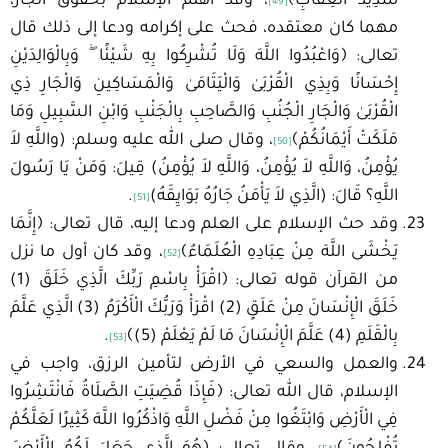
شَدِيدُ الْعِقَابِ﴾
، وقد اهتم الإسلام بحقوق الجار،
[49]
مهما كان معتقده، فحث على إكرامه ودعا إلى ذلك قال
تعالى: ﴿وَاعْبُدُوا اللَّهَ وَلَا تُشْرِكُوا بِهِ شَيْئًا ۖ وَبِالْوَالِدَيْنِ
إِحْسَانًا وَبِذِي الْقُرْبَىٰ وَالْيَتَامَىٰ وَالْمَسَاكِينِ وَالْجَارِ ذِي
الْقُرْبَىٰ وَالْجَارِ الْجُنُبِ وَالصَّاحِبِ بِالْجَنْبِ وَابْنِ السَّبِيلِ وَمَا
مَلَكَتْ أَيْمَانُكُمْ﴾
، وقال صلى الله عليه وسلم: (واللَّهِ لاَ
[50]
يُؤْمِنُ، وَاللَّهِ لاَ يُؤْمِنُ، وَاللَّهِ لاَ يُؤْمِنُ) قِيلَ: وَمَنْ يَا رَسُولَ
اللَّهِ؟ قَالَ: (الَّذِي لاَ يَأْمَنُ جَارُهُ بَوَايِقَهُ)
.
[51]
وقد حث الإسلام على العلم ودعا إليه، قال تعالى: ﴿إِنَّمَا
يَخْشَى اللَّهَ مِنْ عِبَادِهِ الْعُلَمَاءُ﴾
، وقد كان أول ما نزل
[52]
من القرآن قوله تعالى: ﴿اقْرَأْ بِاسْمِ رَبِّكَ الَّذِي خَلَقَ (1)
خَلَقَ الْإِنْسَانَ مِنْ عَلَقٍ (2) اقْرَأْ وَرَبُّكَ الْأَكْرَمُ (3) الَّذِي عَلَّمَ
بِالْقَلَمِ (4) عَلَّمَ الْإِنْسَانَ مَا لَمْ يَعْلَمْ (5)﴾
.
[53]
والعمل والسعي في الأرض لتأمين الرزق، واجب في
الإسلام، قال الله تعالى: ﴿فَإِذَا قُضِيَتِ الصَّلَاةُ فَانْتَشِرُوا
فِي الْأَرْضِ وَابْتَغُوا مِنْ فَضْلِ اللَّهِ وَاذْكُرُوا اللَّهَ كَثِيرًا لَعَلَّكُمْ