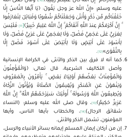
بِهِ وَالْأَرْحَامَ ۚ إِنَّ اللَّهَ كَانَ عَلَيْكُمْ رَقِيبًا﴾
، وقال صلى الله
[10]
عليه وسلم: «إِنَّ اللهَ عز وجل يَقُولُ: ﴿يَا أَيُّهَا النَّاسُ إِنَّا
خَلَقْنَاكُم مِّن ذَكَرٍ وَأُنثَىٰ وَجَعَلْنَاكُمْ شُعُوبًا وَقَبَائِلَ لِتَعَارَفُوا
ۚ إِنَّ أَكْرَمَكُمْ عِندَ اللَّهِ أَتْقَاكُمْ ۚ إِنَّ اللَّهَ عَلِيمٌ خَبِيرٌ﴾
[
فَلَيْسَ
11]
لِعَرَبِيٍّ عَلَى عَجَمِيٍّ فَضْلٌ، وَلَا لِعَجَمِيٍّ عَلَى عَرَبِيٍّ فَضْلٌ، وَلَا
لِأَسْوَدَ عَلَى أَبْيَضٍ وَلَا لِأَبْيَضَ عَلَى أَسْوَدَ فَضْلٌ إِلَّا
بِالتَّقْوَى»
.
[12]
كما أنه لا فرق بين الذكر والأنثى في الكرامة الإنسانية
وأصل التكاليف الشرعية، قال تعالى: ﴿وَالْمُؤْمِنُونَ
وَالْمُؤْمِنَاتُ بَعْضُهُمْ أَوْلِيَاءُ بَعْضٍ ۚ يَأْمُرُونَ بِالْمَعْرُوفِ
وَيَنْهَوْنَ عَنِ الْمُنكَرِ وَيُقِيمُونَ الصَّلَاةَ وَيُؤْتُونَ الزَّكَاةَ
وَيُطِيعُونَ اللَّهَ وَرَسُولَهُ ۚ أُولَٰئِكَ سَيَرْحَمُهُمُ اللَّهُ ۗ إِنَّ اللَّهَ
عَزِيزٌ حَكِيمٌ﴾
، وقال صلى الله عليه وسلم: (النساء
[13]
شقائق الرجال)
، والخطاب بأيها الناس، وأيها
[14]
المؤمنون، تشمل الذكر والأنثى.
إن من أركان إيمان المسلم إيمانه بسائر الأنبياء والرسل،