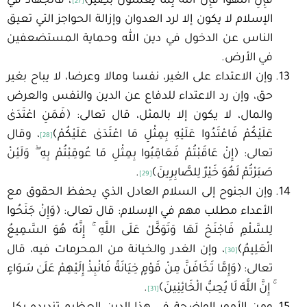
فَإِنِ انْتَهَوْا فَإِنَّ اللَّهَ بِمَا يَعْمَلُونَ بَصِيرٌ﴾
، فالجهاد في
[27]
الإسلام لا يكون إلا لرد العدوان وإزالة الحواجز التي تعيق
الناس عن الدخول في دين الله وحماية المستضعفين
في الأرض.
وإن الاعتداء على الغير، نفسا ومالا وعرضا، لا يباح بغير
حق، وإن رد الاعتداء للدفاع عن الدين والنفس والعرض
والمال، لا يكون إلا بالمثل، قال تعالى: ﴿فَمَنِ اعْتَدَىٰ
عَلَيْكُمْ فَاعْتَدُوا عَلَيْهِ بِمِثْلِ مَا اعْتَدَىٰ عَلَيْكُمْ﴾
، وقال
[28]
تعالى: ﴿إِنْ عَاقَبْتُمْ فَعَاقِبُوا بِمِثْلِ مَا عُوقِبْتُمْ بِهِ ۖ وَلَئِنْ
صَبَرْتُمْ لَهُوَ خَيْرٌ لِلصَّابِرِينَ﴾
.
[29]
وإن الجنوح إلى السلام العادل الذي يحفظ الحقوق مع
الأعداء مطلب مهم في الإسلام: قال تعالى: ﴿وَإِنْ جَنَحُوا
لِلسَّلْمِ فَاجْنَحْ لَهَا وَتَوَكَّلْ عَلَى اللَّهِ ۚ إِنَّهُ هُوَ السَّمِيعُ
الْعَلِيمُ﴾
، وإن الغدر والخيانة من المحرمات فيه، قال
[30]
تعالى: ﴿وَإِمَّا تَخَافَنَّ مِنْ قَوْمٍ خِيَانَةً فَانْبِذْ إِلَيْهِمْ عَلَىٰ سَوَاءٍ
ۚ إِنَّ اللَّهَ لَا يُحِبُّ الْخَائِنِينَ﴾
.
[31]