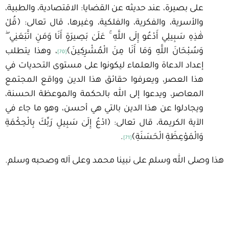
على بصيرة، عند حديثه عن القضايا: الاقتصادية، والطبية،
والأسرية، والفكرية، والفلكية، وغيرها، قال تعالى: ﴿قُلْ
هَٰذِهِ سَبِيلِي أَدْعُو إِلَى اللَّهِ ۚ عَلَىٰ بَصِيرَةٍ أَنَا وَمَنِ اتَّبَعَنِي ۖ
وَسُبْحَانَ اللَّهِ وَمَا أَنَا مِنَ الْمُشْرِكِينَ﴾
، وهذا يتطلب
[70]
إعداد الدعاة والعلماء ليكونوا على مستوى التحديات في
هذا العصر، ويعرفوا حقائق هذا الدين وواقع المجتمع
المعاصر، ويدعوا إلى الله بالحكمة والموعظة الحسنة،
ويجادلوا عن هذا الدين بالتي هي أحسن، وهو ما جاء في
الآية الكريمة، قال تعالى: ﴿ادْعُ إِلَىٰ سَبِيلِ رَبِّكَ بِالْحِكْمَةِ
وَالْمَوْعِظَةِ الْحَسَنَةِ﴾
.
[71]
هذا وصلى الله وسلم على نبينا محمد وعلى آله وصحبه وسلم.