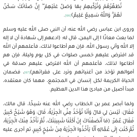
تُطَهِّرُهُمْ وَتُزَكِّيهِمْ بِهَا وَصَلِّ عَلَيْهِمْ ۖ إِنَّ صَلَاتَكَ سَكَنٌ
لَهُمْ ۗ وَاللَّهُ سَمِيعٌ عَلِيمٌ﴾
.
[66]
وروى ابن عباس رضي الله عنه: أن النبي صلى الله عليه وسلم
لما بعث معاذًا I إلى اليمن، قال له: (ادعهم إلى شهادة أن لا إله
إلا الله وأني رسول الله، فإن هم أطاعوا لذلك، فأعلمهم أن الله
قد افترض عليهم خمس صلوات في كل يوم وليلة، فإن هم
أطاعوا لذلك، فأعلمهم أن الله افترض عليهم صدقة في
أموالهم تؤخذ من أغنيائهم وترد على فقرائهم)
، فضمان
[67]
الحياة الكريمة لكل إنسان في المجتمع، مهما كان معتقده،
مبدأ أصيل من مبادئ هذا الدين العظيم.
ولما أبصر عمر بن الخطاب رضي الله عنه شيخًا، قال مالك،
فَقَالَ: لَيْسَ لِي مَالٌ وَأَنَا تُؤْخَذُ مِنِّي الْجِزْيَةُ، قَالَ: وَهُوَ شَيْخٌ كَبِيرٌ،
فَقَالَ عُمَرُ: (مَا أَنْصَفْنَاكَ إِنْ أَكَلْنَا شَبِيبَتَكَ، ثُمَّ نَأْخُذُ مِنْكَ الْجِزْيَةَ،
ثُمَّ كَتَبَ إِلَى عُمَّالِهِ أَلَّا يَأْخُذُوا الْجِزْيَةَ مِنْ شَيْخٍ كَبِيرٍ، ثم أجرى عليه