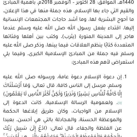
1440هـ، الموافق: 28 أكتوبر – 1نوفمبر 2018م، بأهمية المبادئ
والقيم التي جاء بها الإسلام، هذه جملة منها في هذا الإعلان،
ما أحوج البشرية لها، وما أشد حاجات المجتمعات الإنسانية
إليها، اقتداء بفعل رسول الله صلى الله عليه وسلم عندما
هاجر إلى المدينة المنورة (يثرب)، وكتب بين أهلها وفئاتها
المتعددة كتابًا ينظم العلاقات فيما بينها، وذكر صلى الله عليه
وسلم فيه جملة من المبادئ الإسلامية الكبرى، وفيما يلي
استعراض لأهم هذه المبادئ:
إن دعوة الإسلام دعوة عامة، ورسوله صلى الله عليه
وسلم، مرسل إلى الناس كافة، قال تعالى: وَمَا أَرْسَلْنَاكَ
إِلَّا كَافَّةً لِّلنَّاسِ بَشِيرًا وَنَذِيرًا وَلَٰكِنَّ أَكْثَرَ النَّاسِ لَا يَعْلَمُونَ)
، ولعمومية الرسالة الإسلامية، كانت الدعوة إلى
[3]
الإسلام من الواجبات، وكان طريق إبلاغها الحكمة
والموعظة الحسنة، والمجادلة بالتي هي أحسن، بعيدا
عن الغلظة والجفاء، قال تعالى: ﴿ادْعُ إِلَىٰ
سَبِيلِ
رَبِّكَ