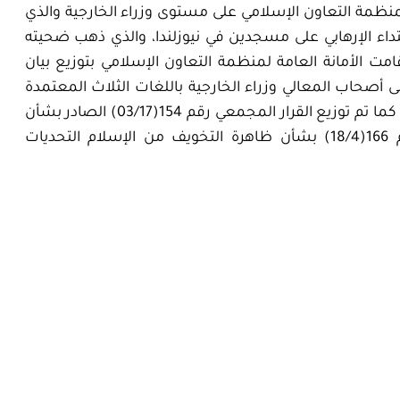
لمنظمة التعاون الإسلامي على مستوى وزراء الخارجية والذي
يا لبحث الاعتداء الإرهابي على مسجدين في نيوزلندا، والذي ذهب ضحيته
 قامت الأمانة العامة لمنظمة التعاون الإسلامي بتوزيع بيان
أصحاب المعالي وزراء الخارجية باللغات الثلاث المعتمدة
في منظمة التعاون الإسلامي (العربية-الانجليزية-الفرنسية)، كما تم توزيع القرار المجمعي رقم 154(03/17) الصادر بشأن
موقف الإسلام من الغلو والإرهاب والتطرف، والقرار رقم 166(18/4) بشأن ظاهرة التخويف من الإسلام التحديات