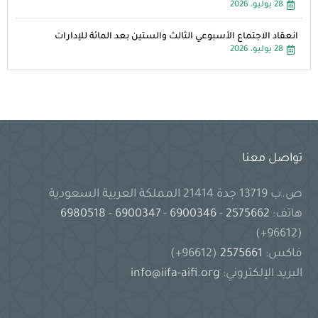
28 يوليو، 2026
انعقاد الاجتماع الأسبوعي الثالث والستين بعد المائة للإدارات
28 يوليو، 2026
تواصل معنا
ص.ب 13719 جدة 21414 المملكة العربية السعودية
هاتف:
2575662
-
6900346
-
6900347
-
6980518
(96612+)
فاكس:
2575661
(96612+)
البريد الإلكتروني:
info@iifa-aifi.org