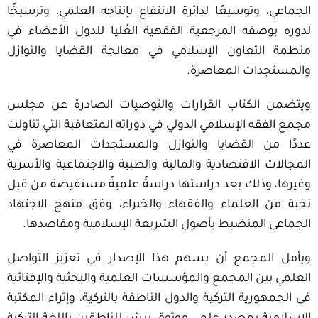
الجماعي، وتوسيع
ا لدائرة الانتفاع بإنتاجه العلمي، وترسيخ
ا
لدوره بوصفه المرجعية الفقهية العُليا للدول الأعضاء في
منظمة التعاون الإسلامي
في معالجة القضايا والنوازل
والمستجدات المعاصرة
.
ويتضمن الكتاب القرارات والتوصيات الصادرة عن مجلس
مجمع الفقه الإسلامي الدولي في دوراته المتعاقبة
التي تناولت
عدد
ا من القضايا والنوازل والمستجدات المعاصرة
في
المجالات الاقتصادية والمالية والطبية والاجتماعية والأسرية
وغيرها،
وذلك
بعد دراستها دراسةً علميةً مستفيضة من قبل
نخبة من العلماء والفقهاء والخبراء، وفق منهج الاجتهاد
الجماعي المنضبط بأصول الشريعة الإسلامية ومقاصدها
.
ويأمل المجمع
أن يسهم هذا الإصدار في تعزيز التواصل
العلمي بين المجمع والمؤسسات
العلمية
والبحثية والإفتائية
في الجمهورية التركية
والدول الناطقة بالتركية
، وإثراء المكتبة