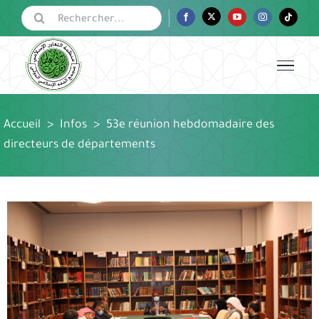
Passer
Rechercher:
Facebook
Twitter
YouTube
Instagram
Tiktok
au
contenu
Accueil
>
Infos
>
53e réunion hebdomadaire des
directeurs de départements