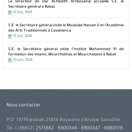
Le Directeur de Dar Al-Hadith Al-Hassania accueille S.E. le
Secrétaire général à Rabat
22 July، 2026
S.E. le Secrétaire général visite la Mosquée Hassan II et l’Académie
des Arts Traditionnels à Casablanca
21 July، 2026
S.E. le Secrétaire général visite l’Institut Mohammed VI de
formation des Imams, Mourchidines et Mourchidates à Rabat
20 July، 2026
Nous contacter
P.O: 13719 Jeddah 21414 Royaume d’Arabie Saoudite
Tel: (+96612)
2575662
-
6900346
-
6900347
-
6980518