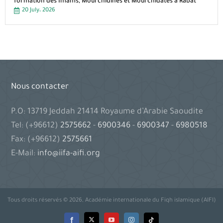
formation des Imams, Mourchidines et Mourchidates à Rabat
20 July، 2026
Nous contacter
P.O: 13719 Jeddah 21414 Royaume d’Arabie Saoudite
Tel: (+96612)
2575662
-
6900346
-
6900347
-
6980518
Fax: (+96612)
2575661
E-Mail:
info@iifa-aifi.org
Tous droits réservés © 2026, Académie internationale du Fiqh islamique (AIFI)