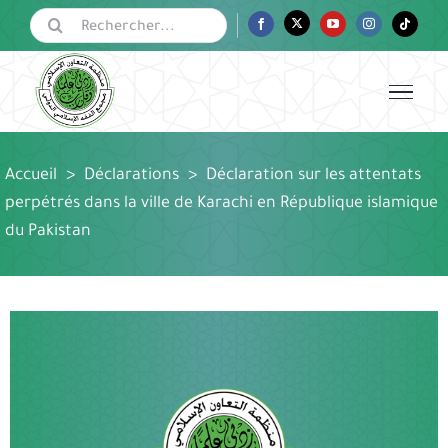
Passer
Rechercher:
Facebook
Twitter
YouTube
Instagram
Tiktok
au
contenu
Accueil
>
Déclarations
>
Déclaration sur les attentats
perpétrés dans la ville de Karachi en République islamique
du Pakistan