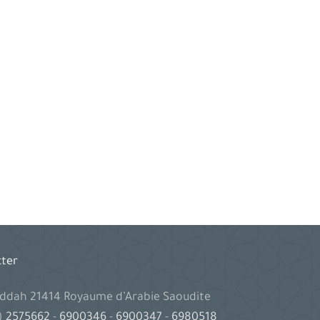
cter
Jeddah 21414 Royaume d’Arabie Saoudite
2)
2575662
-
6900346
-
6900347
-
6980518