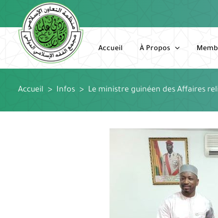
Passer
au
contenu
Accueil
À Propos
Memb
Accueil
>
Infos
>
Le ministre guinéen des Affaires rel