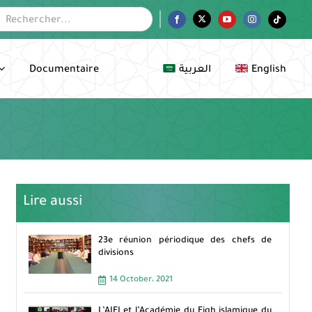
her:
Facebook
Twitter
YouTube
Instagram
Tiktok
Documentaire
العربية
English
Lire aussi
23e réunion périodique des chefs de
divisions
14 October، 2021
L’AIFI et l’Académie du Fiqh islamique du