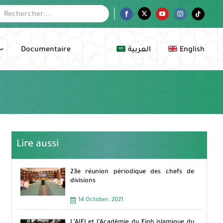
her:
Facebook
Twitter
YouTube
Instagram
Tiktok
Documentaire
العربية
English
Lire aussi
23e réunion périodique des chefs de
divisions
14 October، 2021
L’AIFI et l’Académie du Fiqh islamique du