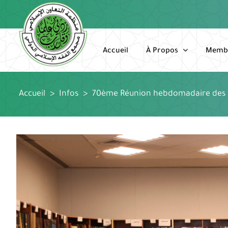
Passer
au
contenu
Accueil
À Propos
Memb
Accueil
>
Infos
>
70ème Réunion hebdomadaire des 