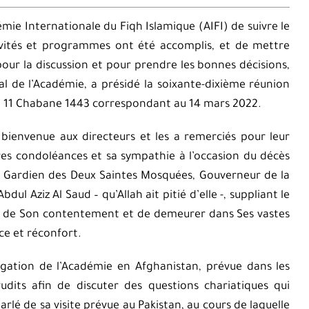
mie Internationale du Fiqh Islamique (AIFI) de suivre le
tivités et programmes ont été accomplis, et de mettre
pour la discussion et pour prendre les bonnes décisions,
l de l’Académie, a présidé la soixante-dixième réunion
i 11 Chabane 1443 correspondant au 14 mars 2022.
 bienvenue aux directeurs et les a remerciés pour leur
ères condoléances et sa sympathie à l’occasion du décès
 du Gardien des Deux Saintes Mosquées, Gouverneur de la
ul Aziz Al Saud – qu’Allah ait pitié d’elle -, suppliant le
et de Son contentement et de demeurer dans Ses vastes
nce et réconfort.
légation de l’Académie en Afghanistan, prévue dans les
dits afin de discuter des questions chariatiques qui
lé de sa visite prévue au Pakistan, au cours de laquelle