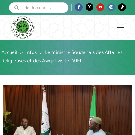
Passer
Rechercher:
Facebook
Twitter
YouTube
Instagram
Tiktok
au
contenu
Accueil
>
Infos
>
Le ministre Soudanais des Affaires
Religieuses et des Awqaf visite l’AIFI