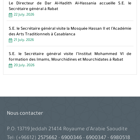
Le Directeur de Dar Al-Hadith Al-Hassania accueille S.E. le
Secrétaire général à Rabat
22 July، 2026
S.E. le Secrétaire général visite la Mosquée Hassan II et l’Académie
des Arts Traditionnels à Casablanca
21 July، 2026
S.E. le Secrétaire général visite l’Institut Mohammed VI de
formation des Imams, Mourchidines et Mourchidates à Rabat
20 July، 2026
Nous contacter
P.O: 13719 Jeddah 21414 Royaume d’Arabie Saoudite
Tel: (+96612)
2575662
-
6900346
-
6900347
-
6980518