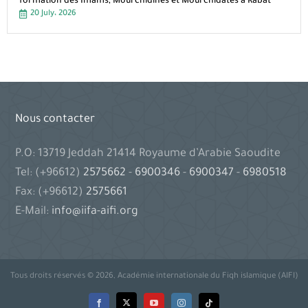
formation des Imams, Mourchidines et Mourchidates à Rabat
20 July، 2026
Nous contacter
P.O: 13719 Jeddah 21414 Royaume d’Arabie Saoudite
Tel: (+96612)
2575662
-
6900346
-
6900347
-
6980518
Fax: (+96612)
2575661
E-Mail:
info@iifa-aifi.org
Tous droits réservés © 2026, Académie internationale du Fiqh islamique (AIFI)