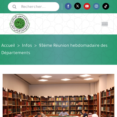
Passer
Rechercher:
Facebook
Twitter
YouTube
Instagram
Tiktok
au
contenu
Accueil
>
Infos
>
93ème Réunion hebdomadaire des
Départements