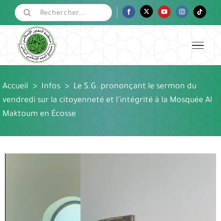
Passer
Rechercher:
Facebook
Twitter
YouTube
Instagram
Tiktok
au
contenu
Accueil
>
Infos
>
Le S.G. prononçant le sermon du
vendredi sur la citoyenneté et l’intégrité à la Mosquée Al
Maktoum en Écosse