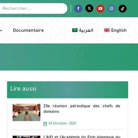
her:
Facebook
Twitter
YouTube
Instagram
Tiktok
Documentaire
العربية
English
Lire aussi
23e réunion périodique des chefs de
divisions
14 October، 2021
L’AIFI et l’Académie du Fiqh islamique du