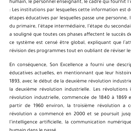
humain, le personnel enseignant, le cadre qui fournit l’i
: Les institutions par lesquelles cette information est d
étapes éducatives par lesquelles passe une personne, l’
du primaire, l’étape intermédiaire, l’étape du secondaire
a souligné que toutes ces phases affectent le succès d
ce système est censé être global, expliquant que l’at
révision des programmes tout en oubliant de réviser le
En conséquence, Son Excellence a fourni une descrip
éducatives actuelles, en mentionnant que leur histoi
1893, avec le début de la deuxième révolution industri
la deuxième révolution industrielle. Les révolution
révolution industrielle, commencée de 1840 à 1869 en
partir de 1960 environ, la troisième révolution a
révolution a commencé en 2000 et se poursuit jusqu’
l’intelligence artificielle, la communication numéri
humain dans le passé.