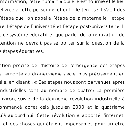
nformation, l’être humain à qui elle est fournie et le lieu
élivrée à cette personne, et enfin le temps : Il s’agit des
étape que l’on appelle l’étape de la maternelle, l’étape
, l’étape de l’université et l’étape post-universitaire. Il
e ce système éducatif et que parler de la rénovation de
tention ne devrait pas se porter sur la question de la
s étapes éducatives.
tion précise de l’histoire de l’émergence des étapes
re remonte au dix-neuvième siècle, plus précisément en
elle, en disant : « Ces étapes nous sont parvenues après
s industrielles sont au nombre de quatre: La première
viron, suivie de la deuxième révolution industrielle à
 commencé après cela jusqu’en 2000 et la quatrième
à aujourd’hui. Cette révolution a apporté l’internet,
que et des choses qui étaient impensables pour un être