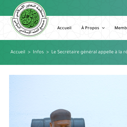
Passer
au
contenu
Accueil
À Propos
Memb
Accueil
>
Infos
>
Le Secrétaire général appelle à la r