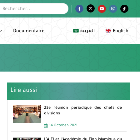
her:
Facebook
Twitter
YouTube
Instagram
Tiktok
Documentaire
العربية
English
Lire aussi
23e réunion périodique des chefs de
divisions
14 October، 2021
L’AIFI et l’Académie du Fiqh islamique du