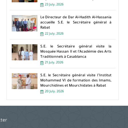
23 July، 2026
Le Directeur de Dar Al-Hadith Al-Hassania
accueille S.E. le Secrétaire général à
Rabat
22 July، 2026
S.E. le Secrétaire général visite la
Mosquée Hassan II et l’Académie des Arts
Traditionnels à Casablanca
21 July، 2026
S.E. le Secrétaire général visite l’Institut
Mohammed VI de formation des Imams,
Mourchidines et Mourchidates à Rabat
20 July، 2026
cter