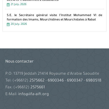
des Arts Traditionnels à Casablanca
21 July، 2026
S.E. le Secrétaire général visite l’Institut Mohammed VI de
formation des Imams, Mourchidines et Mourchidates à Rabat
20 July، 2026
Nous contacter
P.O: 13719 Jeddah 21414 Royaume d’Arabie Saoudite
Tel: (+96612)
2575662
-
6900346
-
6900347
-
6980518
Fax: (+96612)
2575661
E-Mail:
info@iifa-aifi.org