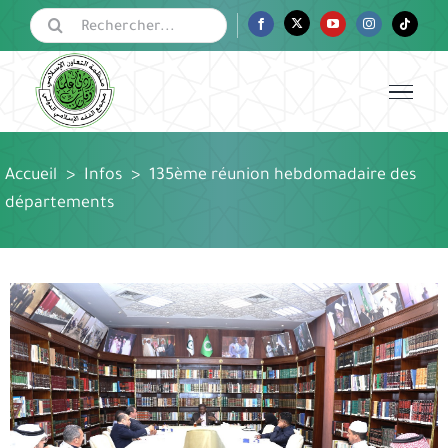
Passer
Rechercher:
Facebook
Twitter
YouTube
Instagram
Tiktok
au
contenu
Accueil
>
Infos
>
135ème réunion hebdomadaire des
départements