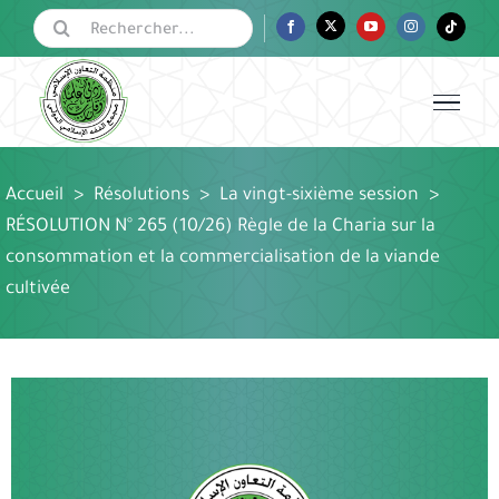
Passer
Rechercher:
Facebook
Twitter
YouTube
Instagram
Tiktok
au
contenu
Accueil
>
Résolutions
>
La vingt-sixième session
>
RÉSOLUTION N° 265 (10/26) Règle de la Charia sur la
consommation et la commercialisation de la viande
cultivée