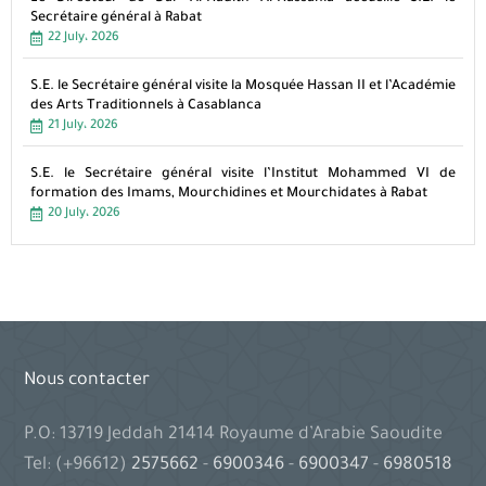
Secrétaire général à Rabat
22 July، 2026
S.E. le Secrétaire général visite la Mosquée Hassan II et l’Académie
des Arts Traditionnels à Casablanca
21 July، 2026
S.E. le Secrétaire général visite l’Institut Mohammed VI de
formation des Imams, Mourchidines et Mourchidates à Rabat
20 July، 2026
Nous contacter
P.O: 13719 Jeddah 21414 Royaume d’Arabie Saoudite
Tel: (+96612)
2575662
-
6900346
-
6900347
-
6980518