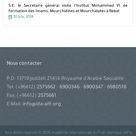
S.E. le Secrétaire général visite l’Institut Mohammed VI de
formation des Imams, Mourchidines et Mourchidates à Rabat
20 July، 2026
Nous contacter
P.O: 13719 Jeddah 21414 Royaume d’Arabie Saoudite
Tel: (+96612)
2575662
-
6900346
-
6900347
-
6980518
Fax: (+96612)
2575661
E-Mail:
info@iifa-aifi.org
Tous droits réservés © 2026, Académie internationale du Fiqh islamique (AIFI)