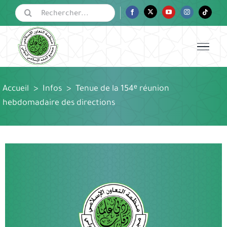
Passer
Rechercher:
Facebook
Twitter
YouTube
Instagram
Tiktok
au
contenu
Accueil
>
Infos
>
Tenue de la 154ᵉ réunion
hebdomadaire des directions