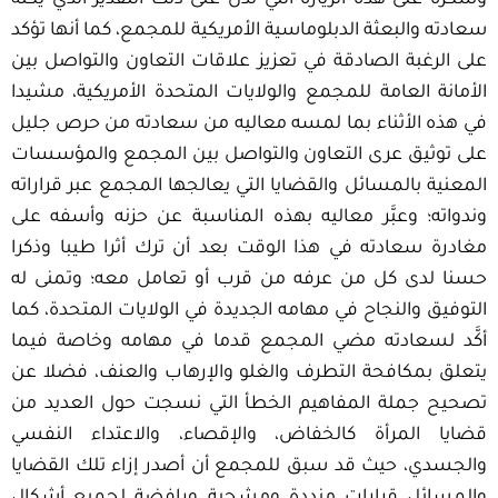
وشكره على هذه الزيارة التي تدل على ذلك التقدير الذي يكنه
سعادته والبعثة الدبلوماسية الأمريكية للمجمع، كما أنها تؤكد
على الرغبة الصادقة في تعزيز علاقات التعاون والتواصل بين
الأمانة العامة للمجمع والولايات المتحدة الأمريكية، مشيدا
في هذه الأثناء بما لمسه معاليه من سعادته من حرص جليل
على توثيق عرى التعاون والتواصل بين المجمع والمؤسسات
المعنية بالمسائل والقضايا التي يعالجها المجمع عبر قراراته
وندواته؛ وعبَّر معاليه بهذه المناسبة عن حزنه وأسفه على
مغادرة سعادته في هذا الوقت بعد أن ترك أثرا طيبا وذكرا
حسنا لدى كل من عرفه من قرب أو تعامل معه؛ وتمنى له
التوفيق والنجاح في مهامه الجديدة في الولايات المتحدة، كما
أكَّد لسعادته مضي المجمع قدما في مهامه وخاصة فيما
يتعلق بمكافحة التطرف والغلو والإرهاب والعنف، فضلا عن
تصحيح جملة المفاهيم الخطأ التي نسجت حول العديد من
قضايا المرأة كالخفاض، والإقصاء، والاعتداء النفسي
والجسدي، حيث قد سبق للمجمع أن أصدر إزاء تلك القضايا