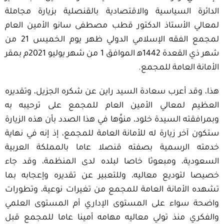
الدائرة السياسية والاقتصادية بالقنصلية بزيارة مجاملة
لمعالي الأستاذ الدكتور قطب مصطفى سانو الأمين العام
لمجمع الفقه الإسلامي الدولي ظهر يوم الخميس 21 من
شهر ذي القعدة 1442ه‍ الموافق 1 من شهر يوليو 2021م بمقر
الأمانة العامة للمجمع.
هذا، وقد أعرب سعادة السيد راين عن شكره الجزيل، وتقديره
العظيم لمعالي الأمين العام للمجمع على ترحيبه به
وبمرافقته السيدة خلود، منوِّها في هذا الصدد بأن هذه الزيارة
ستكون آخر زيارة له للأمانة العامة للمجمع، إذ إنه في نهاية
خدمته الرسمية بصفته قنصلا عاما بالمملكة العربية
السعودية، ومبعوثا خاصا لبلده لدى المنظمة، وقد جاء
خصيصا لتوديع معاليه، وللتعبير عن تقديره وإعجابه بما
تشهده الأمانة العامة للمجمع من تغيرات نوعية، وتطورات
واضحة سواء على المستوى الإداري أم المستوى العلمي
والفكري منذ تولي معاليه مهامه أمينا عاما للمجمع قبل