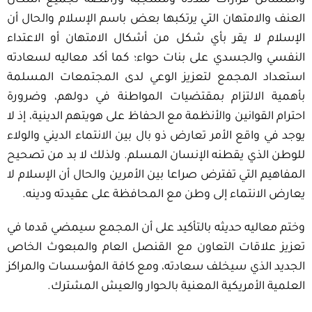
والمسائل قرارات منددة ومشجبة ورافضة لجميع أشكال
العنف والامتهان التي يرتكبها بعض باسم الإسلام والحال أن
الإسلام لا يقر بأي شكل من أشكال الامتهان أو الاعتداء
النفسي والجسدي على بنات حواء؛ كما أكد معاليه لسعادته
استعداد المجمع لتعزيز الوعي لدى المجتمعات المسلمة
بأهمية الالتزام بمقتضيات المواطنة في دولهم، وضرورة
احترام القوانين والأنظمة مع الحفاظ على هويتهم الدينية، إذ لا
يوجد في واقع الأمر تعارض ذو بال بين الانتماء الديني والولاء
للوطن الذي يقطنه الإنسان المسلم. ولذلك لا بد من تصحيح
المفاهيم التي تفترض صراعا بين الأمرين والحال أن الإسلام لا
يعارض الانتماء إلى وطن مع المحافظة على عقيدته ودينه.
وختم معاليه حديثه بالتأكيد على أن المجمع سيمضي قدما في
تعزيز علاقات التعاون مع القنصل العام والمبعوث الخاص
الجديد الذي سيخلف سعادته، ومع كافة المؤسسات والمراكز
العلمية الأمريكية المعنية بالحوار والعيش المشترك.