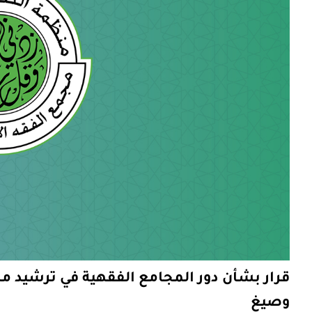
قرار بشأن دور المجامع الفقهية في ترشيد م
وصيغ