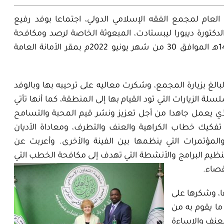
عام لمجمع الفقه الإسلامي الدولي، اجتماعا بوفد رفيع
لدكتورة ديبورا ليبستادت، المبعوثة الخاصة لرصد ومكافحة
معاداة السامية يوم الخميس 01 من شهر ذي الحجة 1443هـ الموافق 30 من شهر يونيو 2022م بمقر الأمانة العامة
لغ بزيارة المجمع، وشكرت معاليه على ترحيبه بها وبالوفد
ة الزيارات التي تود القيام بها إلى المنطقة، كما أنها تأتي
الذي يعمل جاهدا من أجل تعزيز ونشر قيم المحبة والتسامح
كيك خطاب الكراهية والعنف والتطرف، ومعاداة الأديان
والمؤتمرات التي ينظمها بين الفينة والأخرى. وأعربت عن
ظيم البرامج والأنشطة التي تهدف إلى مكافحة الخطب التي
قصاء.
ا، وشكرها على
ا يقوم به من
عنف والإساءة