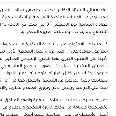
عقد معالي الأستاذ الدكتور قطب مصطفى سانو، الأمين ال
المستوى من الولايات المتحدة الأمريكية برئاسة السفيرة ا
للمجمع بمدينة جدّة بالمملكة العربية السعودية.
في مستهل الاجتماع، عبّرت سعادة السفيرة عن سرورها البا
المرافق، مؤكدة على أن هذه الزيارة تمثل المحطة الأولى لسلسل
تأكيدا على الأهمية الكبرى لهذا الصرح الإسلامي العظيم 
والعيش المشترك، وأشادت بجهود المجمع المقدرة في تف
والرموز، وذلك من خلال قراراته وتوصياته، وعبر الندوات 
سعادتها برغبة المجمع في التنسيق والعمل معا من أجل تن
تحث على الكراهية ورفض الآخر، وترويج العنف والتطرف والإ
ومن جانبه، رحب معاليه بسعادة السفيرة والوفد المرافق له
تخصيصها مساحة من وقتها لزيارة المجمع والاطلاع على م
أعمال وأنشطة في مجال مكافحة جميع أشكال التطرف وال