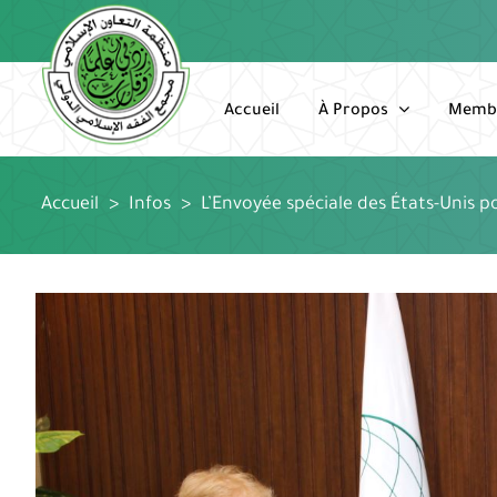
Passer
au
contenu
Accueil
À Propos
Memb
Accueil
>
Infos
>
L’Envoyée spéciale des États-Unis pou