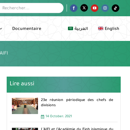
her:
Facebook
Twitter
YouTube
Instagram
Tiktok
Documentaire
العربية
English
AIFI
Lire aussi
23e réunion périodique des chefs de
divisions
14 October، 2021
L’AIFI et l’Académie du Fiqh islamique du