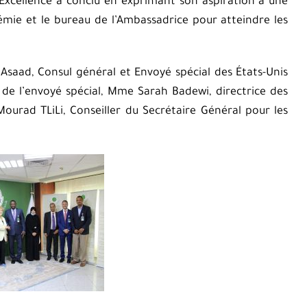
 Excellence a conclu en exprimant son aspiration à une
émie et le bureau de l’Ambassadrice pour atteindre les
 Asaad, Consul général et Envoyé spécial des États-Unis
l de l’envoyé spécial, Mme Sarah Badewi, directrice des
 Mourad TLiLi, Conseiller du Secrétaire Général pour les