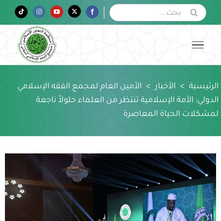
Ski
البحث
Tiktok
Instagram
YouTube
Twitter
Facebook
عن:
t
conten
الرئيسية
>
الأخبار
>
الأمين العام لمجمع الفقه الإسلامي
الدولي: الأمة الإسلامية تنتظر من العلماء حلولاً ناجعة
لمشكلات الحياة المعاصرة